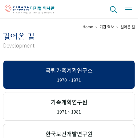
Home
기관 역사
걸어온 길
기관 역사
걸어온 길
걸어온 길
기관 변천사
역대 기관장
연구원 사람들
Development
연구 역사
국립가족계획연구소
정책과 연구
키워드로 보는 연구 역사
연구자들
간행물 변천사
1970 ~ 1971
기록물 아카이브
가족계획연구원
사진 아카이브
문서 기록물
행정박물
영상 기록물
1971 ~ 1981
+1
50
주년 기념
한국보건개발연구원