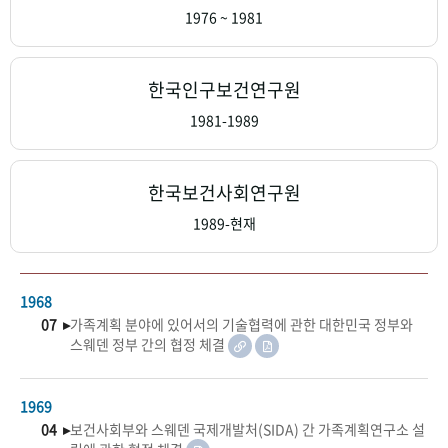
+1
성과 50선
숫자로 보는 50년
50
주년 광장
1976 ~ 1981
세계와 함께 한 KIHASA
한국인구보건연구원
VR 역사관
1981-1989
한국보건사회연구원
1989-현재
1968
07 ▸
가족계획 분야에 있어서의 기술협력에 관한 대한민국 정부와
스웨덴 정부 간의 협정 체결
1969
04 ▸
보건사회부와 스웨덴 국제개발처(SIDA) 간 가족계획연구소 설