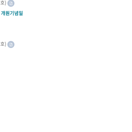
8호)
A 개원기념일
2호)