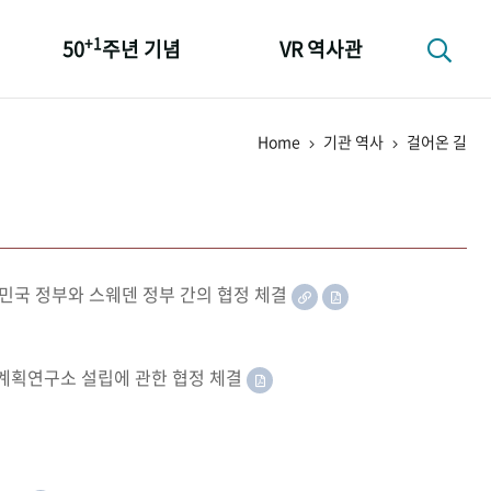
+1
50
주년 기념
VR 역사관
성과 50선
Home
기관 역사
걸어온 길
숫자로 보는 50년
+1
50
주년 광장
세계와 함께 한 KIHASA
민국 정부와 스웨덴 정부 간의 협정 체결
족계획연구소 설립에 관한 협정 체결