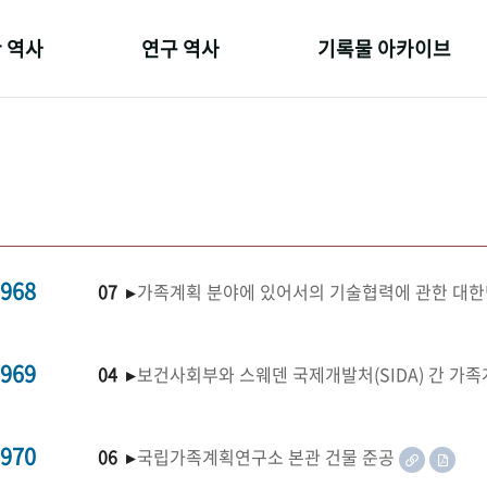
 역사
연구 역사
기록물 아카이브
온 길
정책과 연구
사진 아카이브
 변천사
키워드로 보는 연구 역사
문서 기록물
 기관장
연구자들
행정박물
 사람들
간행물 변천사
영상 기록물
968
07 ▸
가족계획 분야에 있어서의 기술협력에 관한 대한
969
04 ▸
보건사회부와 스웨덴 국제개발처(SIDA) 간 가
970
06 ▸
국립가족계획연구소 본관 건물 준공