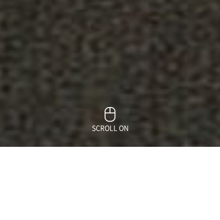
SCROLL ON