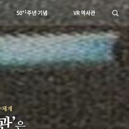
+1
50
주년 기념
VR 역사관
성과 50선
숫자로 보는 50년
+1
50
주년 광장
세계와 함께 한 KIHASA