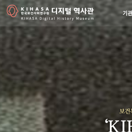
기관
걸어
기관
역대
연구원