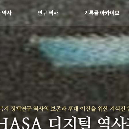
 역사
연구 역사
기록물 아카이브
온 길
정책과 연구
사진 아카이브
 변천사
키워드로 보는 연구 역사
문서 기록물
 기관장
연구자들
행정박물
 사람들
간행물 변천사
영상 기록물