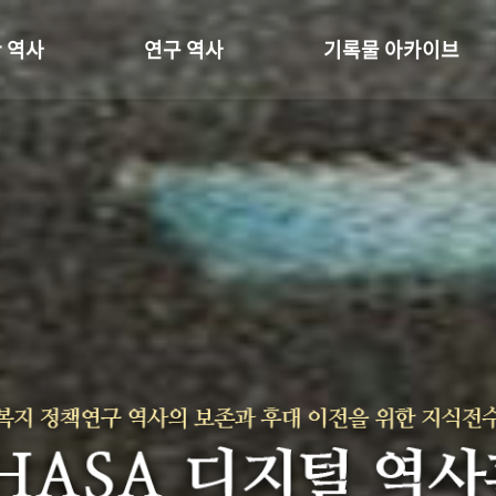
 역사
연구 역사
기록물 아카이브
온 길
정책과 연구
사진 아카이브
 변천사
키워드로 보는 연구 역사
문서 기록물
 기관장
연구자들
행정박물
 사람들
간행물 변천사
영상 기록물