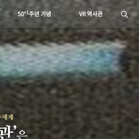
+1
50
주년 기념
VR 역사관
성과 50선
숫자로 보는 50년
+1
50
주년 광장
세계와 함께 한 KIHASA