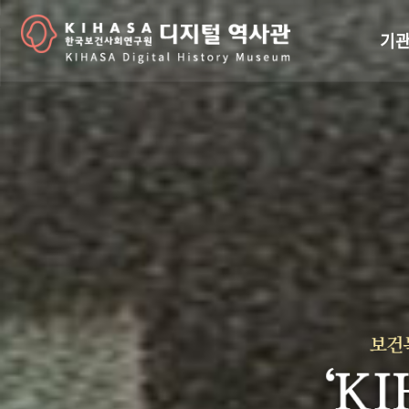
기관
걸어
기관
역대
연구원