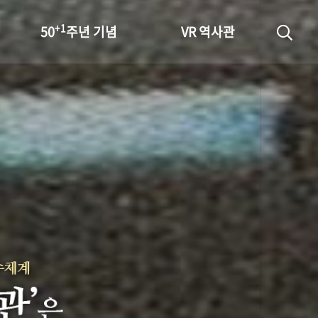
+1
50
주년 기념
VR 역사관
성과 50선
숫자로 보는 50년
+1
50
주년 광장
세계와 함께 한 KIHASA