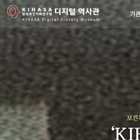
기관
걸어
기관
역대
연구원