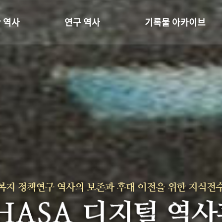
 역사
연구 역사
기록물 아카이브
온 길
정책과 연구
사진 아카이브
 변천사
키워드로 보는 연구 역사
문서 기록물
 기관장
연구자들
행정박물
 사람들
간행물 변천사
영상 기록물