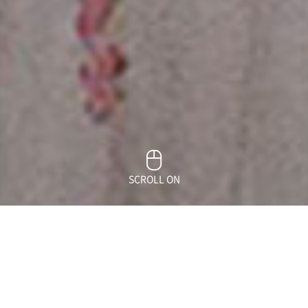
SCROLL ON