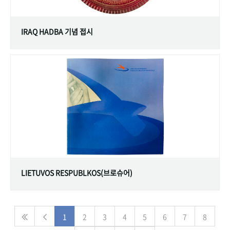
IRAQ HADBA 기념 접시
LIETUVOS RESPUBLKOS(브로슈어)
1
2
3
4
5
6
7
8