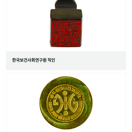
+1
성과 50선
숫자로 보는 50년
50
주년 광장
세계와 함께 한 KIHASA
VR 역사관
한국보건사회연구원 직인