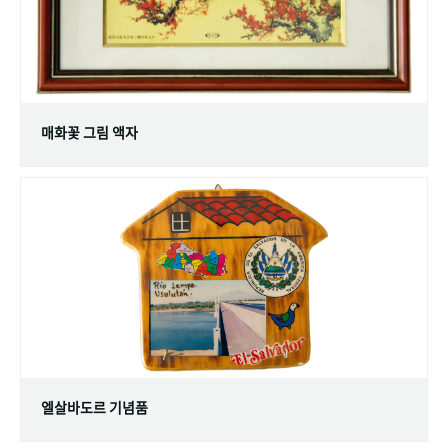
매화꽃 그림 액자
엘살바도르 기념품