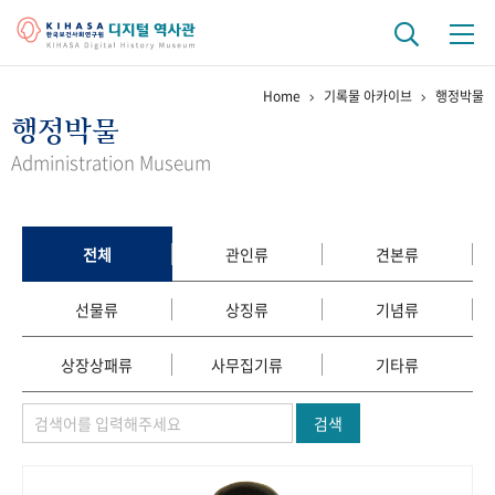
Home
기록물 아카이브
행정박물
기관 역사
행정박물
걸어온 길
기관 변천사
역대 기관장
연구원 사람들
Administration Museum
연구 역사
정책과 연구
키워드로 보는 연구 역사
연구자들
전체
관인류
견본류
간행물 변천사
선물류
상징류
기념류
기록물 아카이브
상장상패류
사무집기류
기타류
사진 아카이브
문서 기록물
행정박물
영상 기록물
검색
+1
50
주년 기념