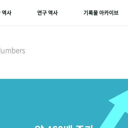
 역사
연구 역사
기록물 아카이브
온 길
정책과 연구
사진 아카이브
 변천사
키워드로 보는 연구 역사
문서 기록물
 Numbers
 기관장
연구자들
행정박물
 사람들
간행물 변천사
영상 기록물