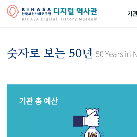
기관
걸어
기관
숫자로 보는 50년
50 Years in
역대
연구원
기관 총 예산