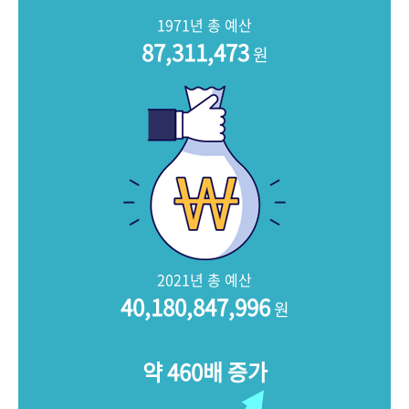
+1
성과 50선
숫자로 보는 50년
50
주년 광장
1971년 총 예산
세계와 함께 한 KIHASA
87,311,473
원
VR 역사관
2021년 총 예산
40,180,847,996
원
약 460배 증가