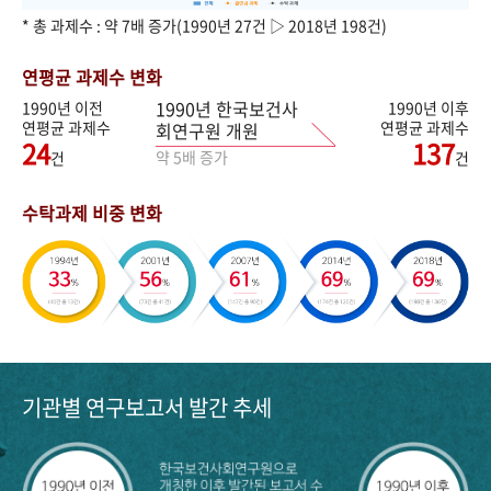
* 총 과제수 : 약 7배 증가(1990년 27건 ▷ 2018년 198건)
연평균 과제수 변화
1990년 한국보건사
1990년 이전
1990년 이후
연평균 과제수
연평균 과제수
회연구원 개원
24
137
약 5배 증가
건
건
수탁과제 비중 변화
기관별 연구보고서 발간 추세