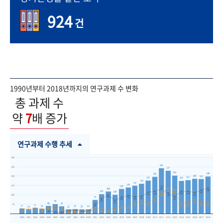
924
건
1990년부터 2018년까지의 연구과제 수 변화
총 과제 수
약
7
배 증가
연구과제 수행 추세