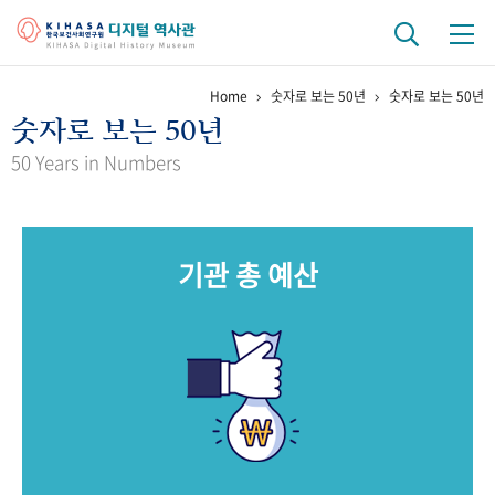
Home
숫자로 보는 50년
숫자로 보는 50년
기관 역사
숫자로 보는 50년
걸어온 길
기관 변천사
역대 기관장
연구원 사람들
50 Years in Numbers
연구 역사
정책과 연구
키워드로 보는 연구 역사
연구자들
기관 총 예산
간행물 변천사
기록물 아카이브
사진 아카이브
문서 기록물
행정박물
영상 기록물
+1
50
주년 기념