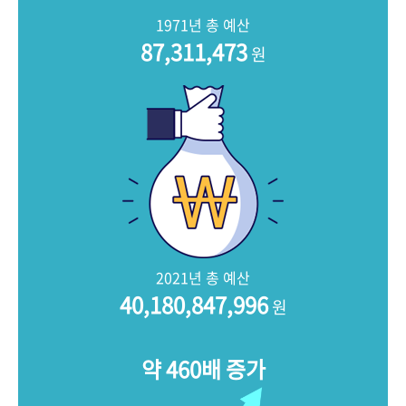
+1
성과 50선
숫자로 보는 50년
50
주년 광장
1971년 총 예산
세계와 함께 한 KIHASA
87,311,473
원
VR 역사관
2021년 총 예산
40,180,847,996
원
약 460배 증가