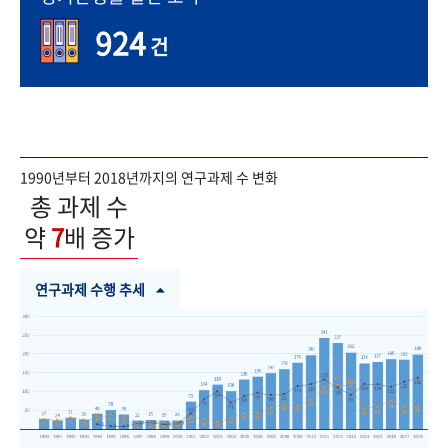
924
건
1990년부터 2018년까지의 연구과제 수 변화
총 과제 수
약
7
배 증가
연구과제 수행 추세