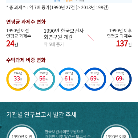
* 총 과제수 : 약 7배 증가(1990년 27건 ▷ 2018년 198건)
연평균 과제수 변화
1990년 한국보건사
1990년 이전
1990년 이후
연평균 과제수
연평균 과제수
회연구원 개원
24
137
약 5배 증가
건
건
수탁과제 비중 변화
기관별 연구보고서 발간 추세