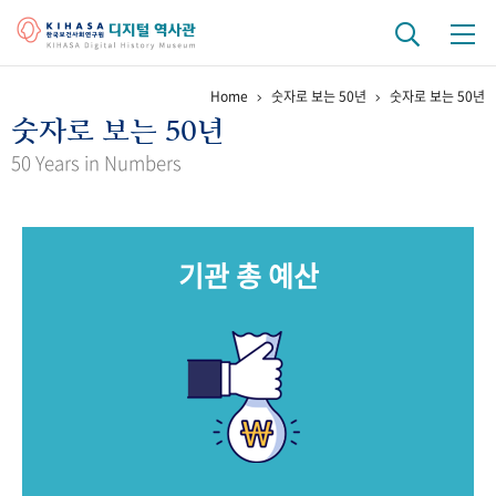
Home
숫자로 보는 50년
숫자로 보는 50년
기관 역사
숫자로 보는 50년
걸어온 길
기관 변천사
역대 기관장
연구원 사람들
50 Years in Numbers
연구 역사
정책과 연구
키워드로 보는 연구 역사
연구자들
기관 총 예산
간행물 변천사
기록물 아카이브
사진 아카이브
문서 기록물
행정박물
영상 기록물
+1
50
주년 기념