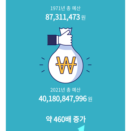
+1
성과 50선
숫자로 보는 50년
50
주년 광장
1971년 총 예산
세계와 함께 한 KIHASA
87,311,473
원
VR 역사관
2021년 총 예산
40,180,847,996
원
약 460배 증가