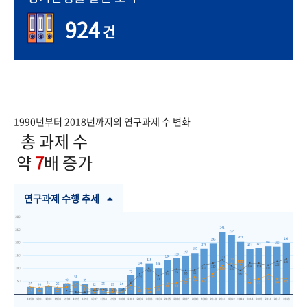
924
건
1990년부터 2018년까지의 연구과제 수 변화
총 과제 수
약
7
배 증가
연구과제 수행 추세