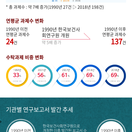
* 총 과제수 : 약 7배 증가(1990년 27건 ▷ 2018년 198건)
연평균 과제수 변화
1990년 한국보건사
1990년 이전
1990년 이후
연평균 과제수
연평균 과제수
회연구원 개원
24
137
약 5배 증가
건
건
수탁과제 비중 변화
기관별 연구보고서 발간 추세