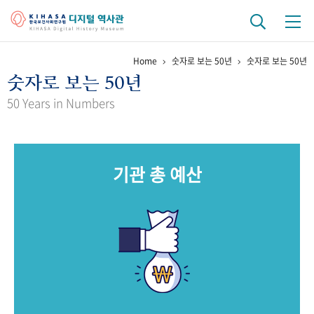
Home
숫자로 보는 50년
숫자로 보는 50년
기관 역사
숫자로 보는 50년
걸어온 길
기관 변천사
역대 기관장
연구원 사람들
50 Years in Numbers
연구 역사
정책과 연구
키워드로 보는 연구 역사
연구자들
기관 총 예산
간행물 변천사
기록물 아카이브
사진 아카이브
문서 기록물
행정박물
영상 기록물
+1
50
주년 기념