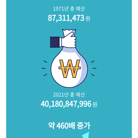
+1
성과 50선
숫자로 보는 50년
50
주년 광장
1971년 총 예산
세계와 함께 한 KIHASA
87,311,473
원
VR 역사관
2021년 총 예산
40,180,847,996
원
약 460배 증가