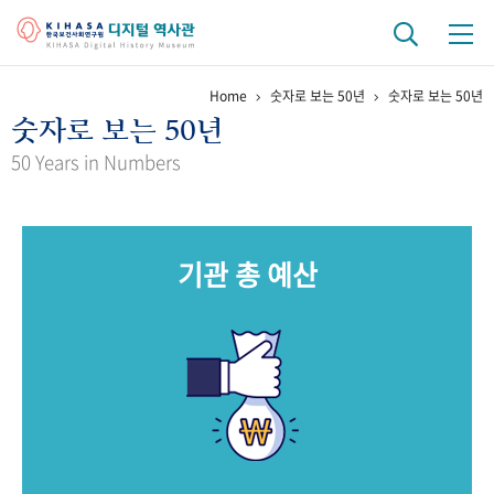
Home
숫자로 보는 50년
숫자로 보는 50년
기관 역사
숫자로 보는 50년
걸어온 길
기관 변천사
역대 기관장
연구원 사람들
50 Years in Numbers
연구 역사
정책과 연구
키워드로 보는 연구 역사
연구자들
기관 총 예산
간행물 변천사
기록물 아카이브
사진 아카이브
문서 기록물
행정박물
영상 기록물
+1
50
주년 기념