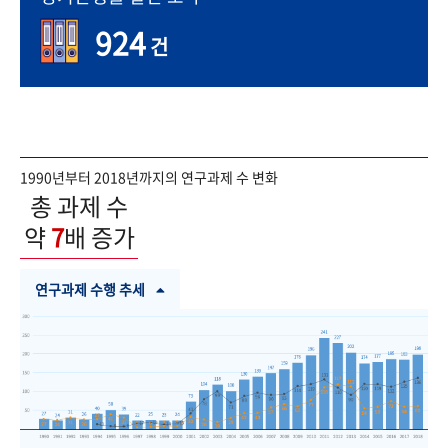
924
건
1990년부터 2018년까지의 연구과제 수 변화
총 과제 수
약
7
배 증가
연구과제 수행 추세