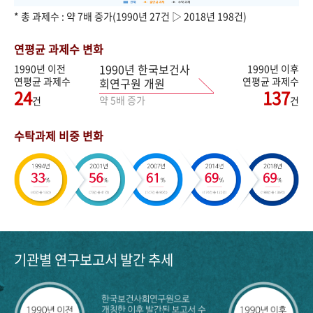
* 총 과제수 : 약 7배 증가(1990년 27건 ▷ 2018년 198건)
연평균 과제수 변화
1990년 한국보건사
1990년 이전
1990년 이후
연평균 과제수
연평균 과제수
회연구원 개원
24
137
약 5배 증가
건
건
수탁과제 비중 변화
기관별 연구보고서 발간 추세