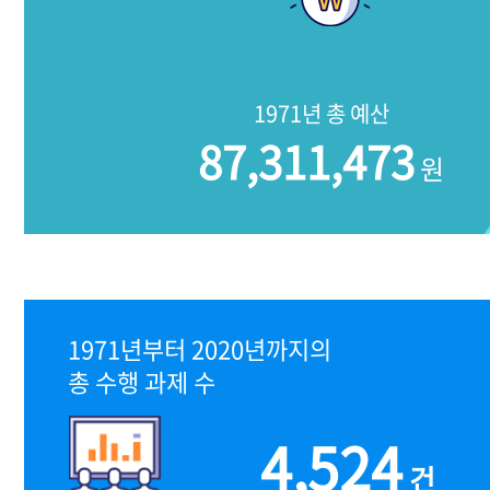
1971년 총 예산
87,311,473
원
1971년부터 2020년까지의
총 수행 과제 수
4,524
건