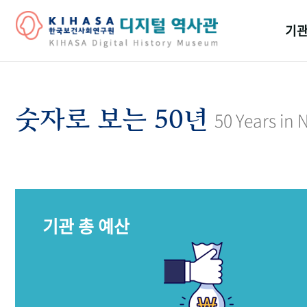
기관
걸어
기관
숫자로 보는 50년
50 Years in
역대
연구원
기관 총 예산