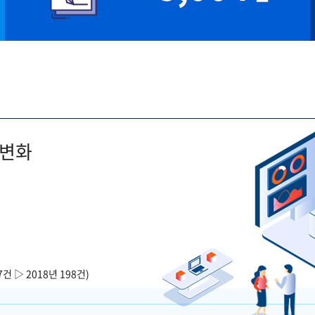
 변화
7건 ▷ 2018년 198건)