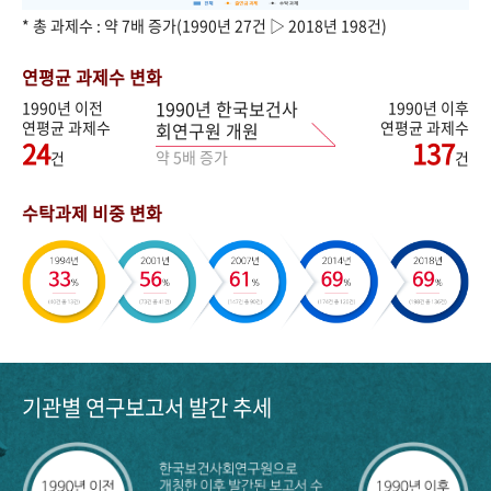
* 총 과제수 : 약 7배 증가(1990년 27건 ▷ 2018년 198건)
연평균 과제수 변화
1990년 한국보건사
1990년 이전
1990년 이후
연평균 과제수
연평균 과제수
회연구원 개원
24
137
약 5배 증가
건
건
수탁과제 비중 변화
기관별 연구보고서 발간 추세