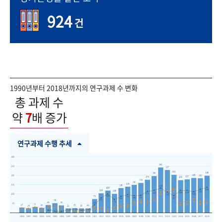
924
건
1990년부터 2018년까지의 연구과제 수 변화
총 과제 수
약
7
배 증가
연구과제 수행 추세