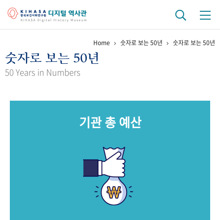
Home
숫자로 보는 50년
숫자로 보는 50년
기관 역사
숫자로 보는 50년
걸어온 길
기관 변천사
역대 기관장
연구원 사람들
50 Years in Numbers
연구 역사
정책과 연구
키워드로 보는 연구 역사
연구자들
기관 총 예산
간행물 변천사
기록물 아카이브
사진 아카이브
문서 기록물
행정박물
영상 기록물
+1
50
주년 기념