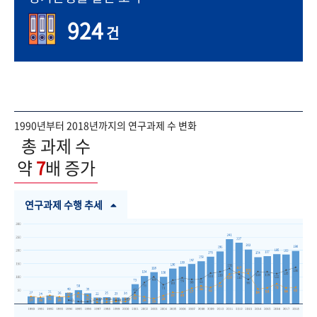
924
건
1990년부터 2018년까지의 연구과제 수 변화
총 과제 수
약
7
배 증가
연구과제 수행 추세