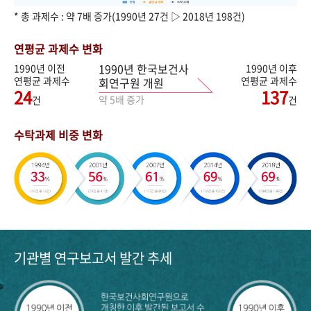
* 총 과제수 : 약 7배 증가(1990년 27건 ▷ 2018년 198건)
연평균 과제수 변화
1990년 한국보건사
1990년 이전
1990년 이후
연평균 과제수
연평균 과제수
회연구원 개원
24
137
약 5배 증가
건
건
수탁과제 비중 변화
기관별 연구보고서 발간 추세