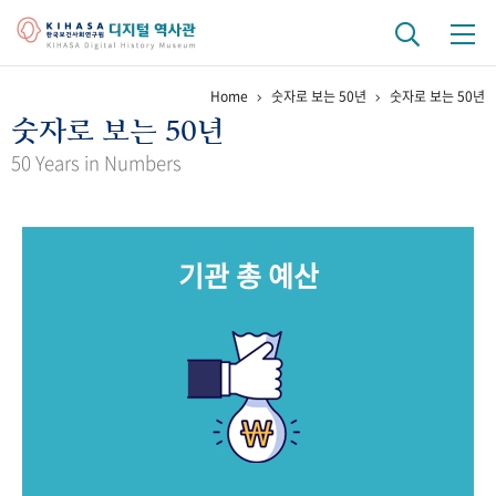
Home
숫자로 보는 50년
숫자로 보는 50년
기관 역사
숫자로 보는 50년
걸어온 길
기관 변천사
역대 기관장
연구원 사람들
50 Years in Numbers
연구 역사
정책과 연구
키워드로 보는 연구 역사
연구자들
기관 총 예산
간행물 변천사
기록물 아카이브
사진 아카이브
문서 기록물
행정박물
영상 기록물
+1
50
주년 기념