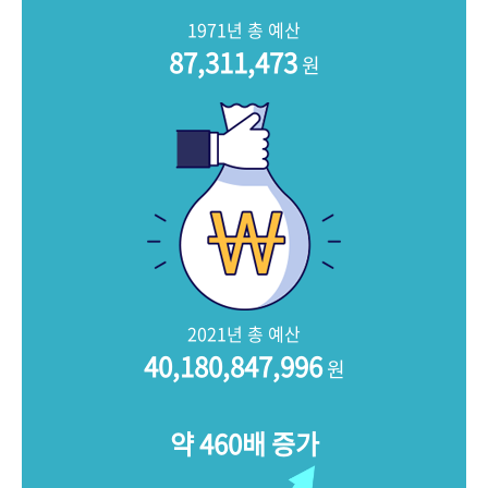
+1
성과 50선
숫자로 보는 50년
50
주년 광장
1971년 총 예산
세계와 함께 한 KIHASA
87,311,473
원
VR 역사관
2021년 총 예산
40,180,847,996
원
약 460배 증가