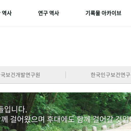
 역사
연구 역사
기록물 아카이브
온 길
정책과 연구
사진 아카이브
 변천사
키워드로 보는 연구 역사
문서 기록물
 기관장
연구자들
행정박물
 사람들
간행물 변천사
영상 기록물
한국보건개발연구원
한국인구보건연구
람들입니다.
함께 걸어왔으며 후대에도 함께 걸어갈 것입