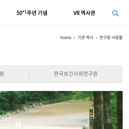
+1
50
주년 기념
VR 역사관
성과 50선
home
기관 역사
연구원 사람들
숫자로 보는 50년
+1
50
주년 광장
세계와 함께 한 KIHASA
원
한국보건사회연구원
니다.