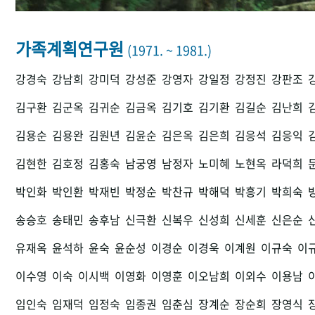
가족계획연구원
(1971. ~ 1981.)
강경숙
강남희
강미덕
강성준
강영자
강일정
강정진
강판조
김구환
김군옥
김귀순
김금옥
김기호
김기환
김길순
김난희
김용순
김용완
김원년
김윤순
김은옥
김은희
김응석
김응익
김현한
김호정
김홍숙
남궁영
남정자
노미혜
노현옥
라덕희
박인화
박인환
박재빈
박정순
박찬규
박해덕
박흥기
박희숙
송승호
송태민
송후남
신극환
신복우
신성희
신세훈
신은순
유재옥
윤석하
윤숙
윤순성
이경순
이경욱
이계원
이규숙
이
이수영
이숙
이시백
이영화
이영훈
이오남희
이외수
이용남
임인숙
임재덕
임정숙
임종권
임춘심
장계순
장순희
장영식