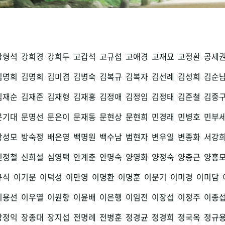
강형석
강희경
강희두
고갑석
고규섭
고애경
고재묘
고정환
공세
김명희
김명희
김미겸
김병숙
김복규
김복자
김선례
김성희
김순
김재순
김재준
김재형
김재홍
김정애
김정임
김정태
김준철
김중
문기대
문명선
문은이
문재동
문현상
문현희
민경래
민병호
민부
방성모
방숙정
배은영
백명원
백수남
범현자
변우일
변종화
서강
신정철
신희설
심영택
안계춘
안명숙
양영화
양정숙
양충근
양홍
규식
이기문
이덕성
이만영
이명환
이명훈
이문기
이미경
이미담
이용선
이우열
이원향
이윤배
이은행
이임전
이장섭
이정주
이종
장정익
장종대
장지섭
전명례
전병훈
정경균
정경희
정국옥
정규