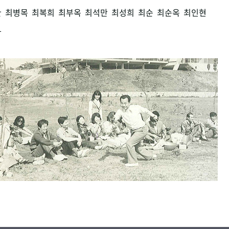
환
최병목
최복희
최부옥
최석만
최성희
최순
최순옥
최인현
남