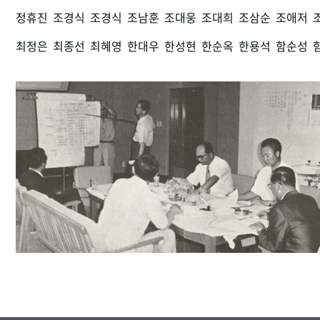
정휴진
조경식
조경식
조남훈
조대웅
조대희
조삼순
조애저
최정은
최종선
최혜영
한대우
한성현
한순옥
한용석
함순성