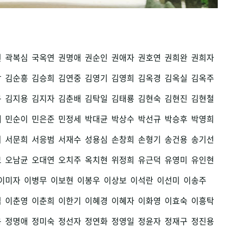
권
곽복심
국옥연
권명애
권순인
권애자
권호연
권희완
권희자
남
김순흥
김승희
김연중
김영기
김영희
김옥경
김옥실
김옥주
구
김지용
김지자
김춘배
김탁일
김태룡
김현숙
김현진
김현철
세
민순이
민은준
민정세
박대균
박상수
박선규
박승후
박영희
희
서문희
서응범
서재수
성용심
손창희
손형기
송건용
송기선
모
오남균
오대연
오치주
옥치현
위정희
유근덕
유영미
유인현
이미자
이병무
이보현
이봉우
이상보
이석란
이선미
이송주
섭
이춘영
이춘희
이한기
이혜경
이혜자
이화영
이효숙
이흥탁
용
정명애
정미숙
정선자
정연화
정영일
정윤자
정재구
정진용