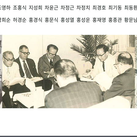
조영하
조홍식
지성희
차윤근
차정근
차정치
최경호
최기동
최동
함희순
허경순
홍경식
홍문식
홍성열
홍성운
홍재영
홍종관
황문