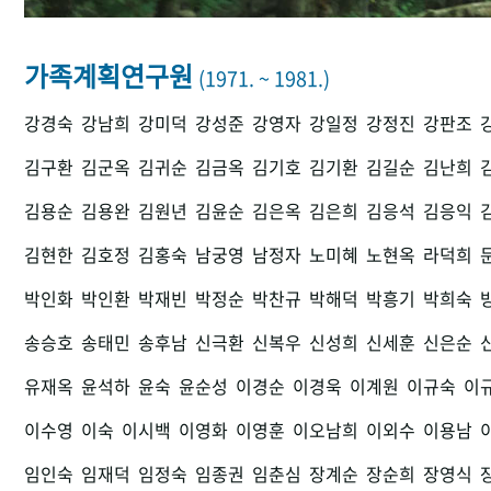
가족계획연구원
(1971. ~ 1981.)
강경숙
강남희
강미덕
강성준
강영자
강일정
강정진
강판조
김구환
김군옥
김귀순
김금옥
김기호
김기환
김길순
김난희
김용순
김용완
김원년
김윤순
김은옥
김은희
김응석
김응익
김현한
김호정
김홍숙
남궁영
남정자
노미혜
노현옥
라덕희
박인화
박인환
박재빈
박정순
박찬규
박해덕
박흥기
박희숙
송승호
송태민
송후남
신극환
신복우
신성희
신세훈
신은순
유재옥
윤석하
윤숙
윤순성
이경순
이경욱
이계원
이규숙
이
이수영
이숙
이시백
이영화
이영훈
이오남희
이외수
이용남
임인숙
임재덕
임정숙
임종권
임춘심
장계순
장순희
장영식