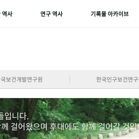
 역사
연구 역사
기록물 아카이브
온 길
정책과 연구
사진 아카이브
 변천사
키워드로 보는 연구 역사
문서 기록물
 기관장
연구자들
행정박물
 사람들
간행물 변천사
영상 기록물
한국보건개발연구원
한국인구보건연구
람들입니다.
함께 걸어왔으며 후대에도 함께 걸어갈 것입