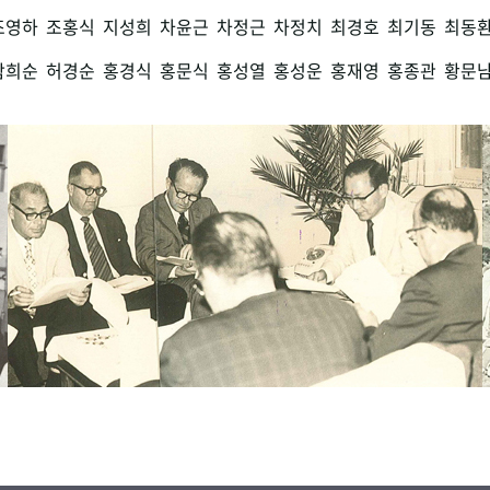
조영하
조홍식
지성희
차윤근
차정근
차정치
최경호
최기동
최동
함희순
허경순
홍경식
홍문식
홍성열
홍성운
홍재영
홍종관
황문