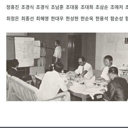
정휴진
조경식
조경식
조남훈
조대웅
조대희
조삼순
조애저
최정은
최종선
최혜영
한대우
한성현
한순옥
한용석
함순성