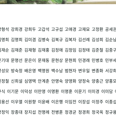
강형석
강희경
강희두
고갑석
고규섭
고애경
고재묘
고정환
공세
김명희
김명희
김미겸
김병숙
김복규
김복자
김선례
김성희
김순
김재순
김재준
김재형
김재홍
김정애
김정임
김정태
김준철
김중
문기대
문명선
문은이
문재동
문현상
문현희
민경래
민병호
민부
방성모
방숙정
배은영
백명원
백수남
범현자
변우일
변종화
서강
신정철
신희설
심영택
안계춘
안명숙
양영화
양정숙
양충근
양홍
규식
이기문
이덕성
이만영
이명환
이명훈
이문기
이미경
이미담
이용선
이우열
이원향
이윤배
이은행
이임전
이장섭
이정주
이종
장정익
장종대
장지섭
전명례
전병훈
정경균
정경희
정국옥
정규