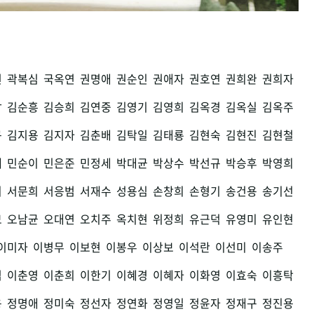
권
곽복심
국옥연
권명애
권순인
권애자
권호연
권희완
권희자
남
김순흥
김승희
김연중
김영기
김영희
김옥경
김옥실
김옥주
구
김지용
김지자
김춘배
김탁일
김태룡
김현숙
김현진
김현철
세
민순이
민은준
민정세
박대균
박상수
박선규
박승후
박영희
희
서문희
서응범
서재수
성용심
손창희
손형기
송건용
송기선
모
오남균
오대연
오치주
옥치현
위정희
유근덕
유영미
유인현
이미자
이병무
이보현
이봉우
이상보
이석란
이선미
이송주
섭
이춘영
이춘희
이한기
이혜경
이혜자
이화영
이효숙
이흥탁
용
정명애
정미숙
정선자
정연화
정영일
정윤자
정재구
정진용