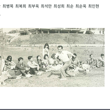
환
최병목
최복희
최부옥
최석만
최성희
최순
최순옥
최인현
남