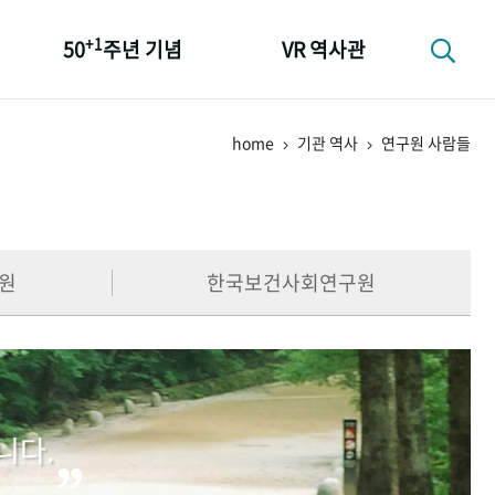
+1
50
주년 기념
VR 역사관
성과 50선
home
기관 역사
연구원 사람들
숫자로 보는 50년
+1
50
주년 광장
세계와 함께 한 KIHASA
원
한국보건사회연구원
니다.