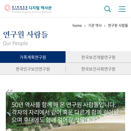
home
기관 역사
연구원 사람들
기관 역사
연구원 사람들
걸어온 길
기관 변천사
역대 기관장
연구원 사람들
Our People
연구 역사
가족계획연구원
한국보건개발연구원
정책과 연구
키워드로 보는 연구 역사
연구자들
한국인구보건연구원
한국보건사회연구원
간행물 변천사
기록물 아카이브
50년 역사를 함께 해 온 연구원 사람들입니다.
사진 아카이브
문서 기록물
행정박물
영상 기록물
각자의 자리에서 같이 혹은 다르게 함께 걸어왔
으며 후대에도 함께 걸어갈 것입니다.
+1
50
주년 기념