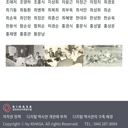
조애저
조영하
조홍식
지성희
차윤근
차정근
차정치
최경호
최기동
최동환
최병목
최복희
최부옥
최석만
최성희
최순
최순옥
최인현
최정은
최종선
최혜영
한대우
한성현
한순옥
한용석
함순성
함희순
허경순
홍경식
홍문식
홍성열
홍성운
홍재영
홍종관
황문남
저작권 정책
디지털 역사관 개관에 부쳐
디지털 역사관의 구축 배경
Copyright ⓒ by KIHASA. All rights Reserved.
TEL : 044) 287-8004