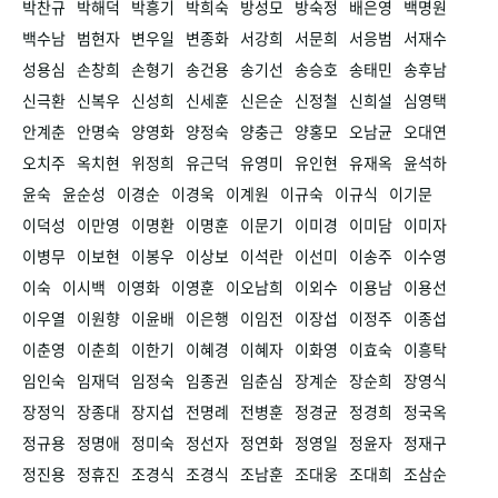
박찬규
박해덕
박흥기
박희숙
방성모
방숙정
배은영
백명원
백수남
범현자
변우일
변종화
서강희
서문희
서응범
서재수
성용심
손창희
손형기
송건용
송기선
송승호
송태민
송후남
신극환
신복우
신성희
신세훈
신은순
신정철
신희설
심영택
안계춘
안명숙
양영화
양정숙
양충근
양홍모
오남균
오대연
오치주
옥치현
위정희
유근덕
유영미
유인현
유재옥
윤석하
윤숙
윤순성
이경순
이경욱
이계원
이규숙
이규식
이기문
이덕성
이만영
이명환
이명훈
이문기
이미경
이미담
이미자
이병무
이보현
이봉우
이상보
이석란
이선미
이송주
이수영
이숙
이시백
이영화
이영훈
이오남희
이외수
이용남
이용선
이우열
이원향
이윤배
이은행
이임전
이장섭
이정주
이종섭
이춘영
이춘희
이한기
이혜경
이혜자
이화영
이효숙
이흥탁
임인숙
임재덕
임정숙
임종권
임춘심
장계순
장순희
장영식
장정익
장종대
장지섭
전명례
전병훈
정경균
정경희
정국옥
정규용
정명애
정미숙
정선자
정연화
정영일
정윤자
정재구
정진용
정휴진
조경식
조경식
조남훈
조대웅
조대희
조삼순