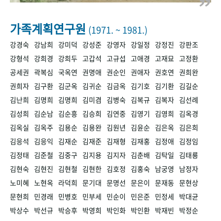
+1
성과 50선
숫자로 보는 50년
50
주년 광장
세계와 함께 한 KIHASA
가족계획연구원
(1971. ~ 1981.)
강경숙
강남희
강미덕
강성준
강영자
강일정
강정진
강판조
VR 역사관
강형석
강희경
강희두
고갑석
고규섭
고애경
고재묘
고정환
공세권
곽복심
국옥연
권명애
권순인
권애자
권호연
권희완
권희자
김구환
김군옥
김귀순
김금옥
김기호
김기환
김길순
김난희
김명희
김명희
김미겸
김병숙
김복규
김복자
김선례
김성희
김순남
김순흥
김승희
김연중
김영기
김영희
김옥경
김옥실
김옥주
김용순
김용완
김원년
김윤순
김은옥
김은희
김응석
김응익
김재순
김재준
김재형
김재홍
김정애
김정임
김정태
김준철
김중구
김지용
김지자
김춘배
김탁일
김태룡
김현숙
김현진
김현철
김현한
김호정
김홍숙
남궁영
남정자
노미혜
노현옥
라덕희
문기대
문명선
문은이
문재동
문현상
문현희
민경래
민병호
민부세
민순이
민은준
민정세
박대균
박상수
박선규
박승후
박영희
박인화
박인환
박재빈
박정순