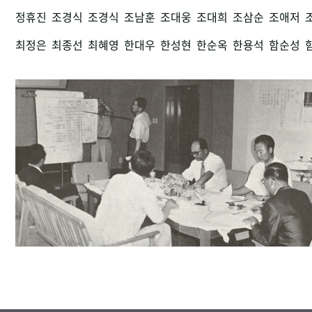
정휴진
조경식
조경식
조남훈
조대웅
조대희
조삼순
조애저
최정은
최종선
최혜영
한대우
한성현
한순옥
한용석
함순성