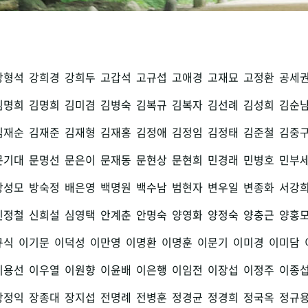
강형석
강희경
강희두
고갑석
고규섭
고애경
고재묘
고정환
공세
김명희
김명희
김미겸
김병숙
김복규
김복자
김선례
김성희
김순
김재순
김재준
김재형
김재홍
김정애
김정임
김정태
김준철
김중
문기대
문명선
문은이
문재동
문현상
문현희
민경래
민병호
민부
방성모
방숙정
배은영
백명원
백수남
범현자
변우일
변종화
서강
신정철
신희설
심영택
안계춘
안명숙
양영화
양정숙
양충근
양홍
규식
이기문
이덕성
이만영
이명환
이명훈
이문기
이미경
이미담
이용선
이우열
이원향
이윤배
이은행
이임전
이장섭
이정주
이종
장정익
장종대
장지섭
전명례
전병훈
정경균
정경희
정국옥
정규