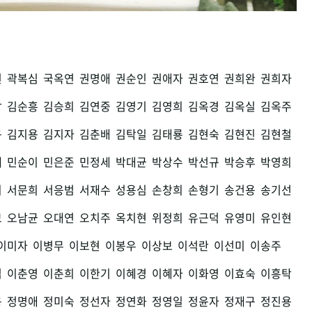
권
곽복심
국옥연
권명애
권순인
권애자
권호연
권희완
권희자
남
김순흥
김승희
김연중
김영기
김영희
김옥경
김옥실
김옥주
구
김지용
김지자
김춘배
김탁일
김태룡
김현숙
김현진
김현철
세
민순이
민은준
민정세
박대균
박상수
박선규
박승후
박영희
희
서문희
서응범
서재수
성용심
손창희
손형기
송건용
송기선
모
오남균
오대연
오치주
옥치현
위정희
유근덕
유영미
유인현
이미자
이병무
이보현
이봉우
이상보
이석란
이선미
이송주
섭
이춘영
이춘희
이한기
이혜경
이혜자
이화영
이효숙
이흥탁
용
정명애
정미숙
정선자
정연화
정영일
정윤자
정재구
정진용