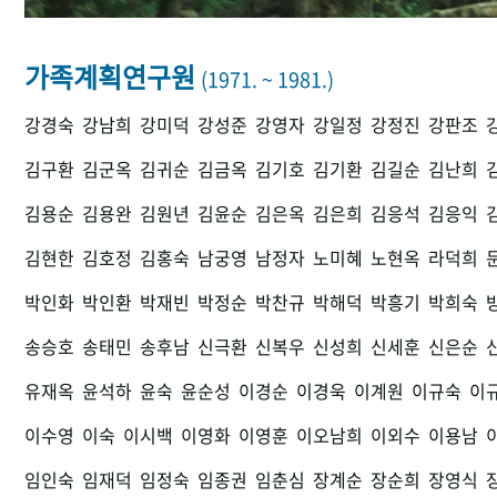
가족계획연구원
(1971. ~ 1981.)
강경숙
강남희
강미덕
강성준
강영자
강일정
강정진
강판조
김구환
김군옥
김귀순
김금옥
김기호
김기환
김길순
김난희
김용순
김용완
김원년
김윤순
김은옥
김은희
김응석
김응익
김현한
김호정
김홍숙
남궁영
남정자
노미혜
노현옥
라덕희
박인화
박인환
박재빈
박정순
박찬규
박해덕
박흥기
박희숙
송승호
송태민
송후남
신극환
신복우
신성희
신세훈
신은순
유재옥
윤석하
윤숙
윤순성
이경순
이경욱
이계원
이규숙
이
이수영
이숙
이시백
이영화
이영훈
이오남희
이외수
이용남
임인숙
임재덕
임정숙
임종권
임춘심
장계순
장순희
장영식