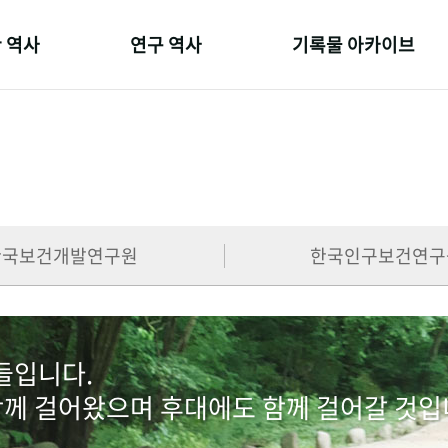
 역사
연구 역사
기록물 아카이브
온 길
정책과 연구
사진 아카이브
 변천사
키워드로 보는 연구 역사
문서 기록물
 기관장
연구자들
행정박물
 사람들
간행물 변천사
영상 기록물
한국보건개발연구원
한국인구보건연구
람들입니다.
함께 걸어왔으며 후대에도 함께 걸어갈 것입