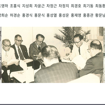
조영하
조홍식
지성희
차윤근
차정근
차정치
최경호
최기동
최동
함희순
허경순
홍경식
홍문식
홍성열
홍성운
홍재영
홍종관
황문