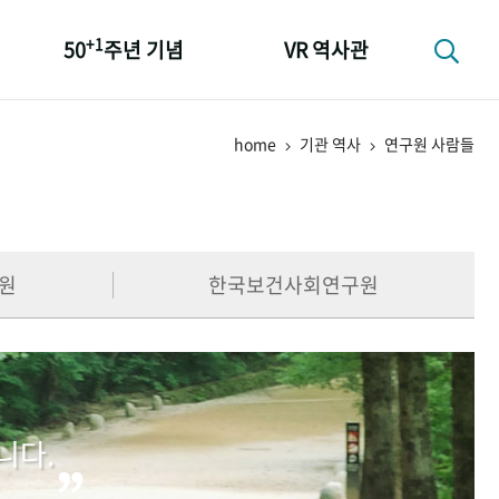
+1
50
주년 기념
VR 역사관
성과 50선
home
기관 역사
연구원 사람들
숫자로 보는 50년
+1
50
주년 광장
세계와 함께 한 KIHASA
원
한국보건사회연구원
니다.