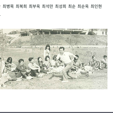
환
최병목
최복희
최부옥
최석만
최성희
최순
최순옥
최인현
남