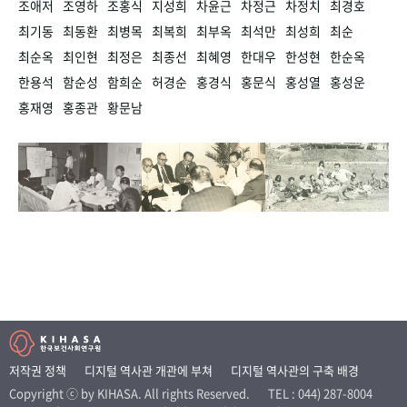
조애저
조영하
조홍식
지성희
차윤근
차정근
차정치
최경호
최기동
최동환
최병목
최복희
최부옥
최석만
최성희
최순
최순옥
최인현
최정은
최종선
최혜영
한대우
한성현
한순옥
한용석
함순성
함희순
허경순
홍경식
홍문식
홍성열
홍성운
홍재영
홍종관
황문남
저작권 정책
디지털 역사관 개관에 부쳐
디지털 역사관의 구축 배경
Copyright ⓒ by KIHASA. All rights Reserved.
TEL : 044) 287-8004