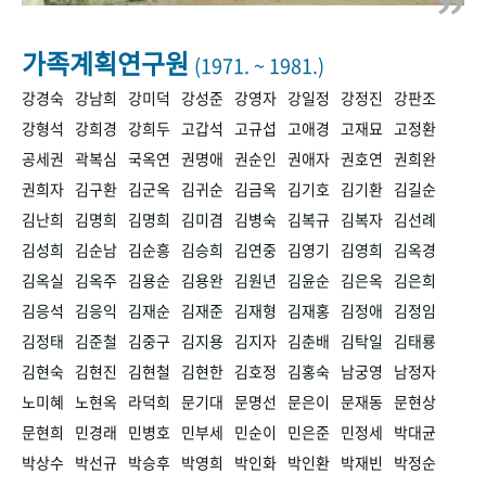
+1
성과 50선
숫자로 보는 50년
50
주년 광장
세계와 함께 한 KIHASA
가족계획연구원
(1971. ~ 1981.)
강경숙
강남희
강미덕
강성준
강영자
강일정
강정진
강판조
VR 역사관
강형석
강희경
강희두
고갑석
고규섭
고애경
고재묘
고정환
공세권
곽복심
국옥연
권명애
권순인
권애자
권호연
권희완
권희자
김구환
김군옥
김귀순
김금옥
김기호
김기환
김길순
김난희
김명희
김명희
김미겸
김병숙
김복규
김복자
김선례
김성희
김순남
김순흥
김승희
김연중
김영기
김영희
김옥경
김옥실
김옥주
김용순
김용완
김원년
김윤순
김은옥
김은희
김응석
김응익
김재순
김재준
김재형
김재홍
김정애
김정임
김정태
김준철
김중구
김지용
김지자
김춘배
김탁일
김태룡
김현숙
김현진
김현철
김현한
김호정
김홍숙
남궁영
남정자
노미혜
노현옥
라덕희
문기대
문명선
문은이
문재동
문현상
문현희
민경래
민병호
민부세
민순이
민은준
민정세
박대균
박상수
박선규
박승후
박영희
박인화
박인환
박재빈
박정순