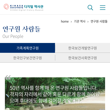
home
기관 역사
연구원 사람들
기관 역사
연구원 사람들
걸어온 길
기관 변천사
역대 기관장
연구원 사람들
Our People
연구 역사
가족계획연구원
한국보건개발연구원
정책과 연구
키워드로 보는 연구 역사
연구자들
한국인구보건연구원
한국보건사회연구원
간행물 변천사
기록물 아카이브
50년 역사를 함께 해 온 연구원 사람들입니다.
사진 아카이브
문서 기록물
행정박물
영상 기록물
각자의 자리에서 같이 혹은 다르게 함께 걸어왔
으며 후대에도 함께 걸어갈 것입니다.
+1
50
주년 기념