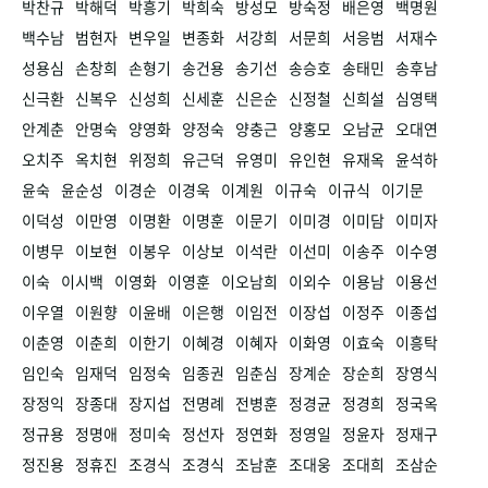
박찬규
박해덕
박흥기
박희숙
방성모
방숙정
배은영
백명원
백수남
범현자
변우일
변종화
서강희
서문희
서응범
서재수
성용심
손창희
손형기
송건용
송기선
송승호
송태민
송후남
신극환
신복우
신성희
신세훈
신은순
신정철
신희설
심영택
안계춘
안명숙
양영화
양정숙
양충근
양홍모
오남균
오대연
오치주
옥치현
위정희
유근덕
유영미
유인현
유재옥
윤석하
윤숙
윤순성
이경순
이경욱
이계원
이규숙
이규식
이기문
이덕성
이만영
이명환
이명훈
이문기
이미경
이미담
이미자
이병무
이보현
이봉우
이상보
이석란
이선미
이송주
이수영
이숙
이시백
이영화
이영훈
이오남희
이외수
이용남
이용선
이우열
이원향
이윤배
이은행
이임전
이장섭
이정주
이종섭
이춘영
이춘희
이한기
이혜경
이혜자
이화영
이효숙
이흥탁
임인숙
임재덕
임정숙
임종권
임춘심
장계순
장순희
장영식
장정익
장종대
장지섭
전명례
전병훈
정경균
정경희
정국옥
정규용
정명애
정미숙
정선자
정연화
정영일
정윤자
정재구
정진용
정휴진
조경식
조경식
조남훈
조대웅
조대희
조삼순