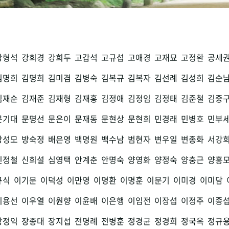
강형석
강희경
강희두
고갑석
고규섭
고애경
고재묘
고정환
공세
김명희
김명희
김미겸
김병숙
김복규
김복자
김선례
김성희
김순
김재순
김재준
김재형
김재홍
김정애
김정임
김정태
김준철
김중
문기대
문명선
문은이
문재동
문현상
문현희
민경래
민병호
민부
방성모
방숙정
배은영
백명원
백수남
범현자
변우일
변종화
서강
신정철
신희설
심영택
안계춘
안명숙
양영화
양정숙
양충근
양홍
규식
이기문
이덕성
이만영
이명환
이명훈
이문기
이미경
이미담
이용선
이우열
이원향
이윤배
이은행
이임전
이장섭
이정주
이종
장정익
장종대
장지섭
전명례
전병훈
정경균
정경희
정국옥
정규