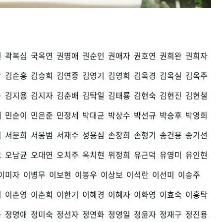
권
곽복심
국옥연
권명애
권순인
권애자
권호연
권희완
권희자
남
김순흥
김승희
김연중
김영기
김영희
김옥경
김옥실
김옥주
구
김지용
김지자
김춘배
김탁일
김태룡
김현숙
김현진
김현철
세
민순이
민은준
민정세
박대균
박상수
박선규
박승후
박영희
희
서문희
서응범
서재수
성용심
손창희
손형기
송건용
송기선
모
오남균
오대연
오치주
옥치현
위정희
유근덕
유영미
유인현
이미자
이병무
이보현
이봉우
이상보
이석란
이선미
이송주
섭
이춘영
이춘희
이한기
이혜경
이혜자
이화영
이효숙
이흥탁
용
정명애
정미숙
정선자
정연화
정영일
정윤자
정재구
정진용