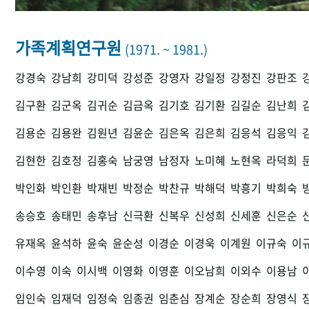
가족계획연구원
(1971. ~ 1981.)
강경숙
강남희
강미덕
강성준
강영자
강일정
강정진
강판조
김구환
김군옥
김귀순
김금옥
김기호
김기환
김길순
김난희
김용순
김용완
김원년
김윤순
김은옥
김은희
김응석
김응익
김현한
김호정
김홍숙
남궁영
남정자
노미혜
노현옥
라덕희
박인화
박인환
박재빈
박정순
박찬규
박해덕
박흥기
박희숙
송승호
송태민
송후남
신극환
신복우
신성희
신세훈
신은순
유재옥
윤석하
윤숙
윤순성
이경순
이경욱
이계원
이규숙
이
이수영
이숙
이시백
이영화
이영훈
이오남희
이외수
이용남
임인숙
임재덕
임정숙
임종권
임춘심
장계순
장순희
장영식