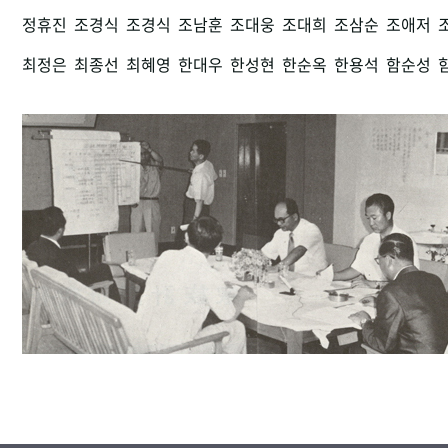
정휴진
조경식
조경식
조남훈
조대웅
조대희
조삼순
조애저
최정은
최종선
최혜영
한대우
한성현
한순옥
한용석
함순성