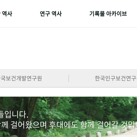
 역사
연구 역사
기록물 아카이브
온 길
정책과 연구
사진 아카이브
 변천사
키워드로 보는 연구 역사
문서 기록물
 기관장
연구자들
행정박물
 사람들
간행물 변천사
영상 기록물
한국보건개발연구원
한국인구보건연구
람들입니다.
함께 걸어왔으며 후대에도 함께 걸어갈 것입