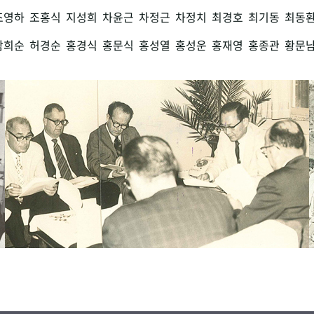
조영하
조홍식
지성희
차윤근
차정근
차정치
최경호
최기동
최동
함희순
허경순
홍경식
홍문식
홍성열
홍성운
홍재영
홍종관
황문