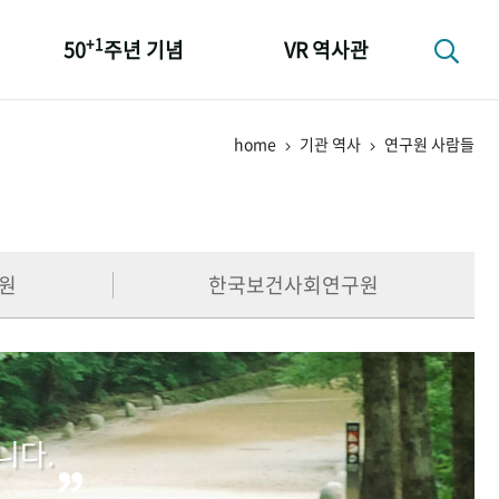
+1
50
주년 기념
VR 역사관
성과 50선
home
기관 역사
연구원 사람들
숫자로 보는 50년
+1
50
주년 광장
세계와 함께 한 KIHASA
원
한국보건사회연구원
니다.