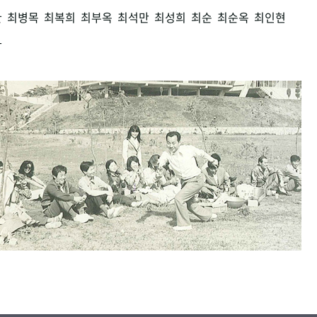
환
최병목
최복희
최부옥
최석만
최성희
최순
최순옥
최인현
남