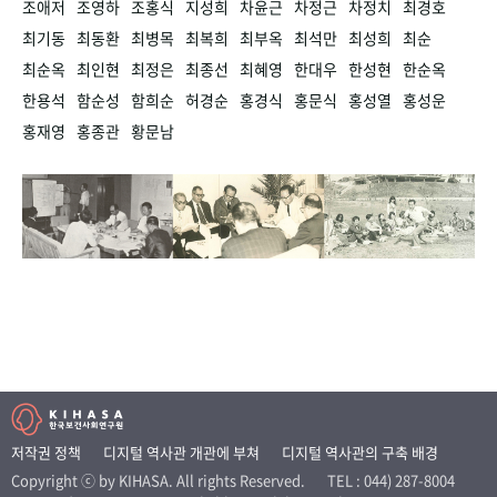
조애저
조영하
조홍식
지성희
차윤근
차정근
차정치
최경호
최기동
최동환
최병목
최복희
최부옥
최석만
최성희
최순
최순옥
최인현
최정은
최종선
최혜영
한대우
한성현
한순옥
한용석
함순성
함희순
허경순
홍경식
홍문식
홍성열
홍성운
홍재영
홍종관
황문남
저작권 정책
디지털 역사관 개관에 부쳐
디지털 역사관의 구축 배경
Copyright ⓒ by KIHASA. All rights Reserved.
TEL : 044) 287-8004