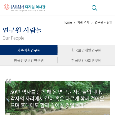
home
기관 역사
연구원 사람들
기관 역사
연구원 사람들
걸어온 길
기관 변천사
역대 기관장
연구원 사람들
Our People
연구 역사
가족계획연구원
한국보건개발연구원
정책과 연구
키워드로 보는 연구 역사
연구자들
한국인구보건연구원
한국보건사회연구원
간행물 변천사
기록물 아카이브
50년 역사를 함께 해 온 연구원 사람들입니다.
사진 아카이브
문서 기록물
행정박물
영상 기록물
각자의 자리에서 같이 혹은 다르게 함께 걸어왔
으며 후대에도 함께 걸어갈 것입니다.
+1
50
주년 기념