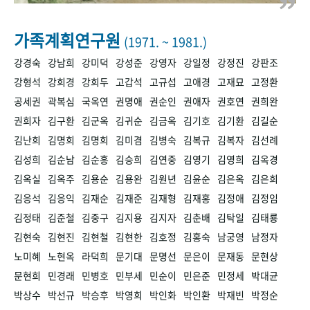
+1
성과 50선
숫자로 보는 50년
50
주년 광장
세계와 함께 한 KIHASA
가족계획연구원
(1971. ~ 1981.)
강경숙
강남희
강미덕
강성준
강영자
강일정
강정진
강판조
VR 역사관
강형석
강희경
강희두
고갑석
고규섭
고애경
고재묘
고정환
공세권
곽복심
국옥연
권명애
권순인
권애자
권호연
권희완
권희자
김구환
김군옥
김귀순
김금옥
김기호
김기환
김길순
김난희
김명희
김명희
김미겸
김병숙
김복규
김복자
김선례
김성희
김순남
김순흥
김승희
김연중
김영기
김영희
김옥경
김옥실
김옥주
김용순
김용완
김원년
김윤순
김은옥
김은희
김응석
김응익
김재순
김재준
김재형
김재홍
김정애
김정임
김정태
김준철
김중구
김지용
김지자
김춘배
김탁일
김태룡
김현숙
김현진
김현철
김현한
김호정
김홍숙
남궁영
남정자
노미혜
노현옥
라덕희
문기대
문명선
문은이
문재동
문현상
문현희
민경래
민병호
민부세
민순이
민은준
민정세
박대균
박상수
박선규
박승후
박영희
박인화
박인환
박재빈
박정순