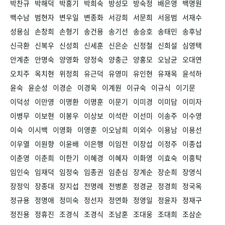
박찬규
박해덕
박흥기
박희숙
방성모
방숙정
배은영
백명원
백수남
범현자
변우일
변종화
서강희
서문희
서응범
서재수
성용심
손창희
손형기
송건용
송기선
송승호
송태민
송후남
신극환
신복우
신성희
신세훈
신은순
신정철
신희설
심영택
안계춘
안명숙
양영화
양정숙
양충근
양홍모
오남균
오대연
오치주
옥치현
위정희
유근덕
유영미
유인현
유재옥
윤석하
윤숙
윤순성
이경순
이경욱
이계원
이규숙
이규식
이기문
이덕성
이만영
이명환
이명훈
이문기
이미경
이미담
이미자
이병무
이보현
이봉우
이상보
이석란
이선미
이송주
이수영
이숙
이시백
이영화
이영훈
이오남희
이외수
이용남
이용선
이우열
이원향
이윤배
이은행
이임전
이장섭
이정주
이종섭
이춘영
이춘희
이한기
이혜경
이혜자
이화영
이효숙
이흥탁
임인숙
임재덕
임정숙
임종권
임춘심
장계순
장순희
장영식
장정익
장종대
장지섭
전명례
전병훈
정경균
정경희
정국옥
정규용
정명애
정미숙
정선자
정연화
정영일
정윤자
정재구
정진용
정휴진
조경식
조경식
조남훈
조대웅
조대희
조삼순