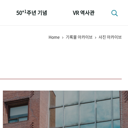
+1
50
주년 기념
VR 역사관
성과 50선
Home
기록물 아카이브
사진 아카이브
숫자로 보는 50년
+1
50
주년 광장
세계와 함께 한 KIHASA