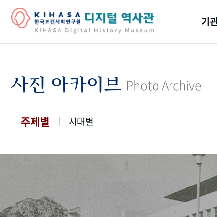
기관
걸어
기관
사진 아카이브
Photo Archive
역대
연구원
주제별
시대별