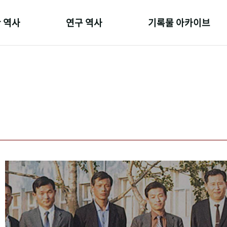
 역사
연구 역사
기록물 아카이브
온 길
정책과 연구
사진 아카이브
 변천사
키워드로 보는 연구 역사
문서 기록물
 기관장
연구자들
행정박물
 사람들
간행물 변천사
영상 기록물