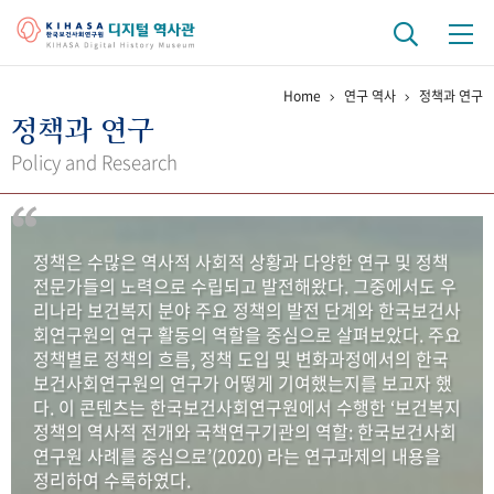
Home
연구 역사
정책과 연구
기관 역사
정책과 연구
걸어온 길
기관 변천사
역대 기관장
연구원 사람들
Policy and Research
연구 역사
정책과 연구
키워드로 보는 연구 역사
연구자들
정책은 수많은 역사적 사회적 상황과 다양한 연구 및 정책
간행물 변천사
전문가들의 노력으로 수립되고 발전해왔다. 그중에서도 우
리나라 보건복지 분야 주요 정책의 발전 단계와 한국보건사
회연구원의 연구 활동의 역할을 중심으로 살펴보았다. 주요
기록물 아카이브
정책별로 정책의 흐름, 정책 도입 및 변화과정에서의 한국
보건사회연구원의 연구가 어떻게 기여했는지를 보고자 했
사진 아카이브
문서 기록물
행정박물
영상 기록물
다. 이 콘텐츠는 한국보건사회연구원에서 수행한 ‘보건복지
정책의 역사적 전개와 국책연구기관의 역할: 한국보건사회
연구원 사례를 중심으로’(2020) 라는 연구과제의 내용을
+1
50
주년 기념
정리하여 수록하였다.