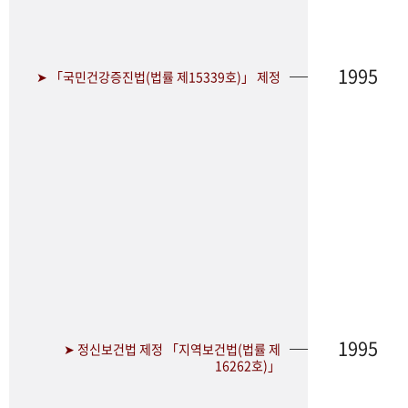
1995
➤ 「국민건강증진법(법률 제15339호)」 제정
1995
➤ 정신보건법 제정 「지역보건법(법률 제
16262호)」