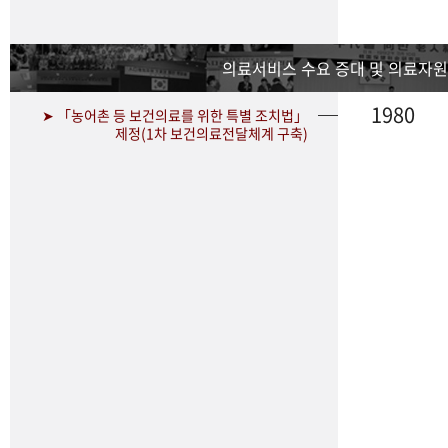
의료서비스 수요 증대 및 의료자원
1980
➤ 「농어촌 등 보건의료를 위한 특별 조치법」
제정(1차 보건의료전달체계 구축)