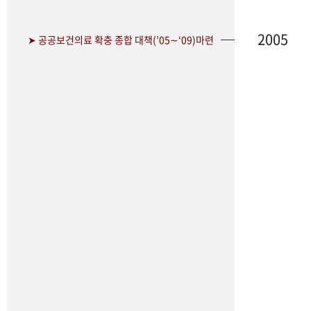
2005
➤ 공공보건의료 확충 종합 대책(’05∼‘09)마련