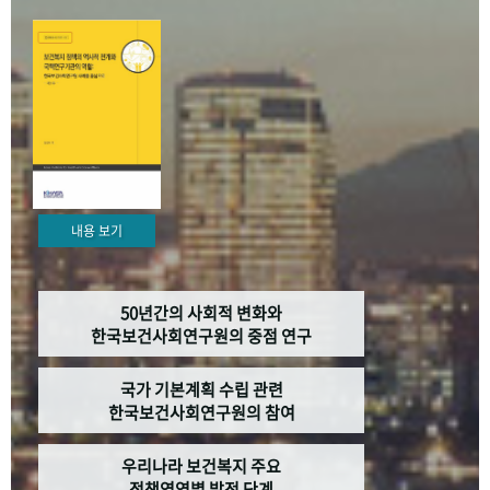
+1
성과 50선
숫자로 보는 50년
50
주년 광장
세계와 함께 한 KIHASA
VR 역사관
내용 보기
50년간의 사회적 변화와
한국보건사회연구원의 중점 연구
국가 기본계획 수립 관련
한국보건사회연구원의 참여
우리나라 보건복지 주요
정책영역별 발전 단계