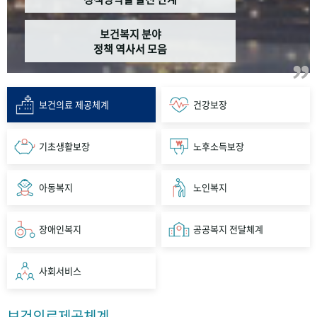
보건복지 분야
정책 역사서 모음
보건의료 제공체계
건강보장
기초생활보장
노후소득보장
아동복지
노인복지
장애인복지
공공복지 전달체계
사회서비스
보건의료제공체계