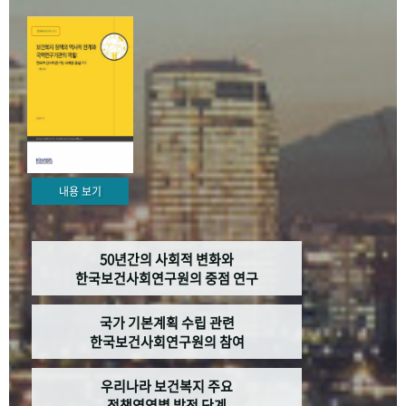
+1
성과 50선
숫자로 보는 50년
50
주년 광장
세계와 함께 한 KIHASA
VR 역사관
내용 보기
50년간의 사회적 변화와
한국보건사회연구원의 중점 연구
국가 기본계획 수립 관련
한국보건사회연구원의 참여
우리나라 보건복지 주요
정책영역별 발전 단계