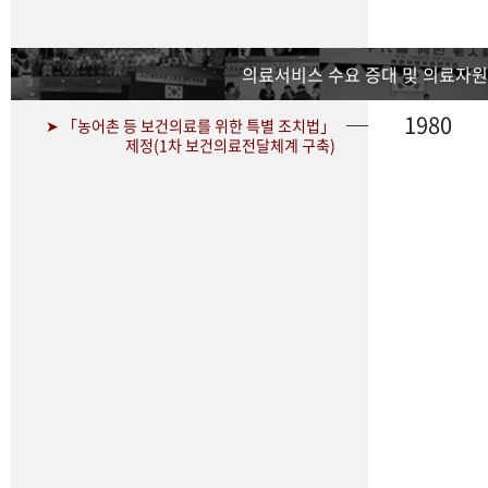
의료서비스 수요 증대 및 의료자원
1980
➤ 「농어촌 등 보건의료를 위한 특별 조치법」
제정(1차 보건의료전달체계 구축)