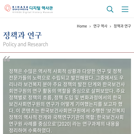
Home
연구 역사
정책과 연구
기관 역사
정책과 연구
걸어온 길
기관 변천사
역대 기관장
연구원 사람들
Policy and Research
연구 역사
정책과 연구
키워드로 보는 연구 역사
연구자들
정책은 수많은 역사적 사회적 상황과 다양한 연구 및 정책
간행물 변천사
전문가들의 노력으로 수립되고 발전해왔다. 그중에서도 우
리나라 보건복지 분야 주요 정책의 발전 단계와 한국보건사
회연구원의 연구 활동의 역할을 중심으로 살펴보았다. 주요
기록물 아카이브
정책별로 정책의 흐름, 정책 도입 및 변화과정에서의 한국
보건사회연구원의 연구가 어떻게 기여했는지를 보고자 했
사진 아카이브
문서 기록물
행정박물
영상 기록물
다. 이 콘텐츠는 한국보건사회연구원에서 수행한 ‘보건복지
정책의 역사적 전개와 국책연구기관의 역할: 한국보건사회
연구원 사례를 중심으로’(2020) 라는 연구과제의 내용을
+1
50
주년 기념
정리하여 수록하였다.