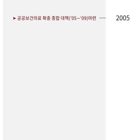
2005
➤ 공공보건의료 확충 종합 대책(’05∼‘09)마련