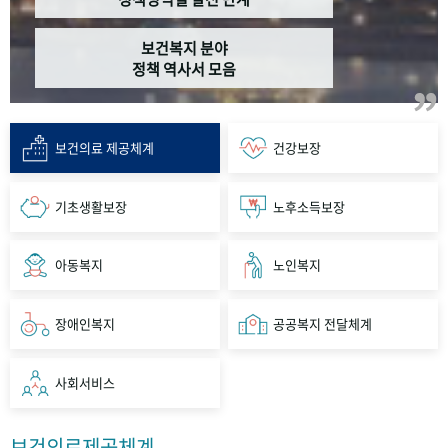
보건복지 분야
정책 역사서 모음
보건의료 제공체계
건강보장
기초생활보장
노후소득보장
아동복지
노인복지
장애인복지
공공복지 전달체계
사회서비스
보건의료제공체계