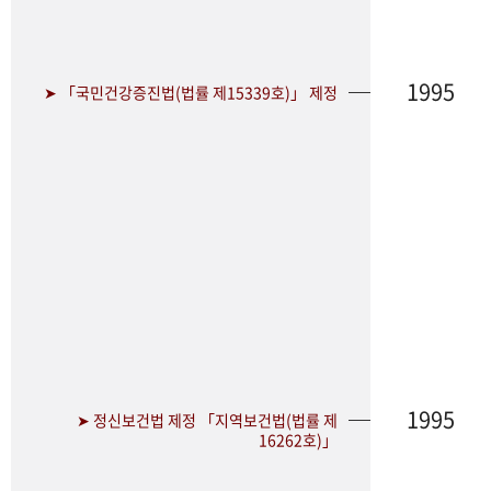
1995
➤ 「국민건강증진법(법률 제15339호)」 제정
1995
➤ 정신보건법 제정 「지역보건법(법률 제
16262호)」