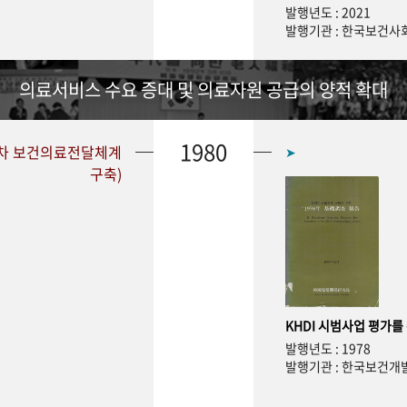
발행년도 : 2021
발행기관 : 한국보건
의료서비스 수요 증대 및 의료자원 공급의 양적 확대
1980
1차 보건의료전달체계
➤
구축)
KHDI 시범사업 평가를
발행년도 : 1978
발행기관 : 한국보건