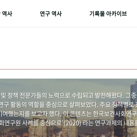
 역사
연구 역사
기록물 아카이브
온 길
정책과 연구
사진 아카이브
 변천사
키워드로 보는 연구 역사
문서 기록물
 기관장
연구자들
행정박물
 사람들
간행물 변천사
영상 기록물
 및 정책 전문가들의 노력으로 수립되고 발전해왔다. 그
구 활동의 역할을 중심으로 살펴보았다. 주요 정책별로 정
여했는지를 보고자 했다. 이 콘텐츠는 한국보건사회연구
연구원 사례를 중심으로’(2020) 라는 연구과제의 내용