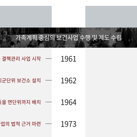
가족계획 중심의 보건사업 수행 및 제도 수립
1961
➤ 결핵관리 사업 시작
1962
 시군단위 보건소 설치
1964
등을 면단위까지 배치
1973
업의 법적 근거 마련