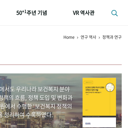
+1
50
주년 기념
VR 역사관
성과 50선
Home
연구 역사
정책과 연구
숫자로 보는 50년
+1
50
주년 광장
세계와 함께 한 KIHASA
중에서도 우리나라 보건복지 분야
책의 흐름, 정책 도입 및 변화과
원에서 수행한 ‘보건복지 정책의
을 정리하여 수록하였다.