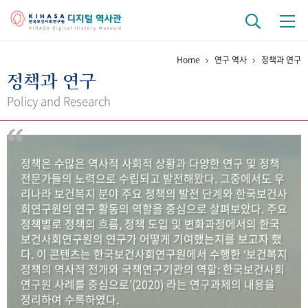
Home
연구 역사
정책과 연구
기관 역사
정책과 연구
걸어온 길
기관 변천사
역대 기관장
연구원 사람들
Policy and Research
연구 역사
정책과 연구
키워드로 보는 연구 역사
연구자들
정책은 수많은 역사적 사회적 상황과 다양한 연구 및 정책
간행물 변천사
전문가들의 노력으로 수립되고 발전해왔다. 그중에서도 우
리나라 보건복지 분야 주요 정책의 발전 단계와 한국보건사
회연구원의 연구 활동의 역할을 중심으로 살펴보았다. 주요
기록물 아카이브
정책별로 정책의 흐름, 정책 도입 및 변화과정에서의 한국
보건사회연구원의 연구가 어떻게 기여했는지를 보고자 했
사진 아카이브
문서 기록물
행정박물
영상 기록물
다. 이 콘텐츠는 한국보건사회연구원에서 수행한 ‘보건복지
정책의 역사적 전개와 국책연구기관의 역할: 한국보건사회
연구원 사례를 중심으로’(2020) 라는 연구과제의 내용을
+1
50
주년 기념
정리하여 수록하였다.