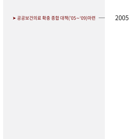
2005
➤ 공공보건의료 확충 종합 대책(’05∼‘09)마련