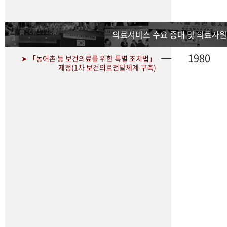
의료서비스 수요 증대 및 의료자원
1980
➤ 「농어촌 등 보건의료를 위한 특별 조치법」
제정(1차 보건의료전달체계 구축)