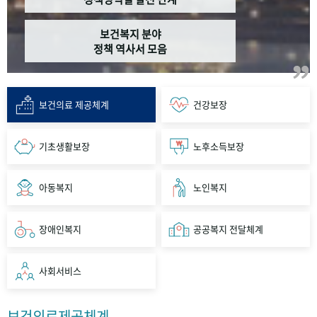
보건복지 분야
정책 역사서 모음
보건의료 제공체계
건강보장
기초생활보장
노후소득보장
아동복지
노인복지
장애인복지
공공복지 전달체계
사회서비스
보건의료제공체계