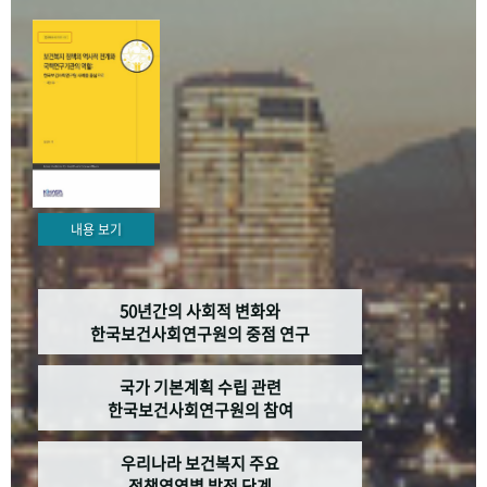
+1
성과 50선
숫자로 보는 50년
50
주년 광장
세계와 함께 한 KIHASA
VR 역사관
내용 보기
50년간의 사회적 변화와
한국보건사회연구원의 중점 연구
국가 기본계획 수립 관련
한국보건사회연구원의 참여
우리나라 보건복지 주요
정책영역별 발전 단계