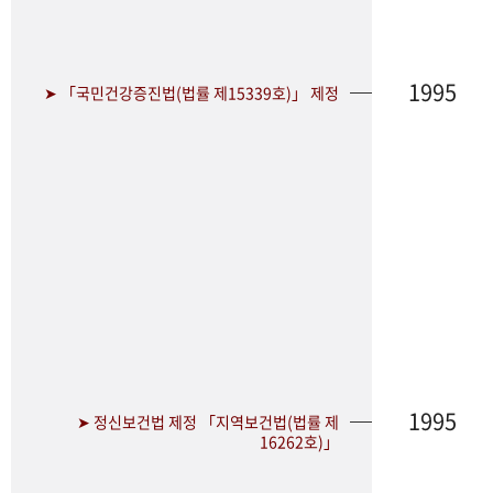
1995
➤ 「국민건강증진법(법률 제15339호)」 제정
1995
➤ 정신보건법 제정 「지역보건법(법률 제
16262호)」