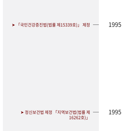
1995
➤ 「국민건강증진법(법률 제15339호)」 제정
1995
➤ 정신보건법 제정 「지역보건법(법률 제
16262호)」