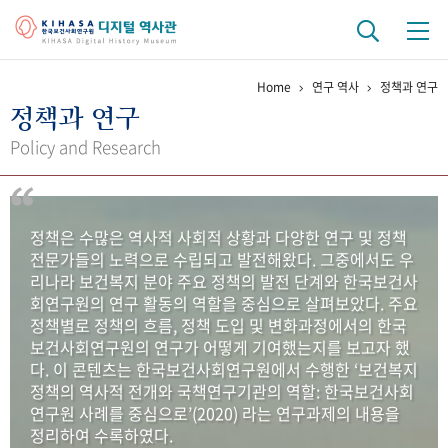
Home
연구 역사
정책과 연구
기관 역사
정책과 연구
걸어온 길
기관 변천사
역대 기관장
연구원 사람들
Policy and Research
연구 역사
정책과 연구
키워드로 보는 연구 역사
연구자들
정책은 수많은 역사적 사회적 상황과 다양한 연구 및 정책
간행물 변천사
전문가들의 노력으로 수립되고 발전해왔다. 그중에서도 우
리나라 보건복지 분야 주요 정책의 발전 단계와 한국보건사
회연구원의 연구 활동의 역할을 중심으로 살펴보았다. 주요
기록물 아카이브
정책별로 정책의 흐름, 정책 도입 및 변화과정에서의 한국
보건사회연구원의 연구가 어떻게 기여했는지를 보고자 했
사진 아카이브
문서 기록물
행정박물
영상 기록물
다. 이 콘텐츠는 한국보건사회연구원에서 수행한 ‘보건복지
정책의 역사적 전개와 국책연구기관의 역할: 한국보건사회
연구원 사례를 중심으로’(2020) 라는 연구과제의 내용을
+1
50
주년 기념
정리하여 수록하였다.