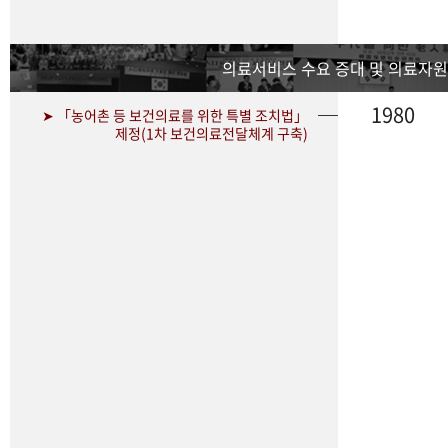
의료서비스 수요 증대 및 의료자원
1980
➤ 「농어촌 등 보건의료를 위한 특별 조치법」
제정(1차 보건의료전달체계 구축)