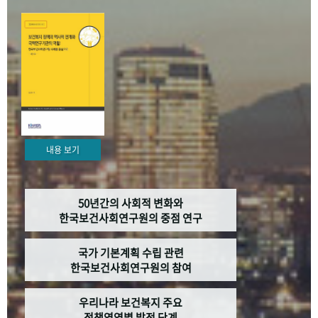
+1
성과 50선
숫자로 보는 50년
50
주년 광장
세계와 함께 한 KIHASA
VR 역사관
내용 보기
50년간의 사회적 변화와
한국보건사회연구원의 중점 연구
국가 기본계획 수립 관련
한국보건사회연구원의 참여
우리나라 보건복지 주요
정책영역별 발전 단계