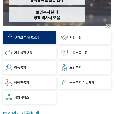
보건복지 분야
정책 역사서 모음
보건의료 제공체계
건강보장
기초생활보장
노후소득보장
아동복지
노인복지
장애인복지
공공복지 전달체계
사회서비스
보건의료제공체계