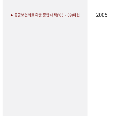
2005
➤ 공공보건의료 확충 종합 대책(’05∼‘09)마련