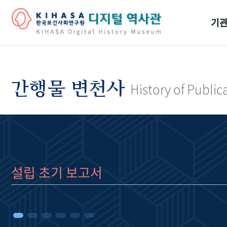
기관
걸어
기관
간행물 변천사
History of Public
역대
연구원
설립 초기 보고서