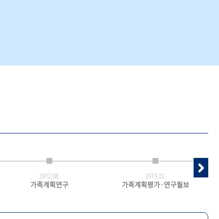
1972.
08.
1973.
02.
가족계획연구
가족계획평가·연구월보
최