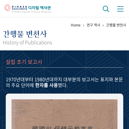
Home
연구 역사
간행물 변천사
기관 역사
간행물 변천사
걸어온 길
기관 변천사
역대 기관장
연구원 사람들
History of Publications
연구 역사
설립 초기 보고서
정책과 연구
키워드로 보는 연구 역사
연구자들
간행물 변천사
1970년대부터 1980년대까지
대부분의 보고서는 표지와 본문
의 주요 단어에
한자를 사용
했다.
기록물 아카이브
사진 아카이브
문서 기록물
행정박물
영상 기록물
+1
50
주년 기념