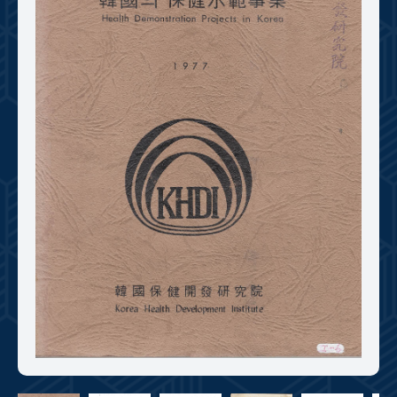
+1
성과 50선
숫자로 보는 50년
50
주년 광장
세계와 함께 한 KIHASA
VR 역사관