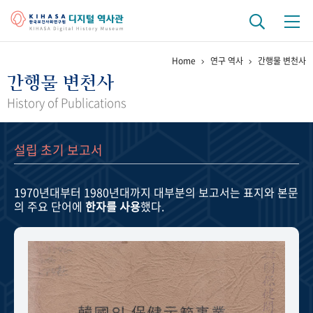
Home
연구 역사
간행물 변천사
기관 역사
간행물 변천사
걸어온 길
기관 변천사
역대 기관장
연구원 사람들
History of Publications
연구 역사
설립 초기 보고서
정책과 연구
키워드로 보는 연구 역사
연구자들
간행물 변천사
1970년대부터 1980년대까지
대부분의 보고서는 표지와 본문
의 주요 단어에
한자를 사용
했다.
기록물 아카이브
사진 아카이브
문서 기록물
행정박물
영상 기록물
+1
50
주년 기념