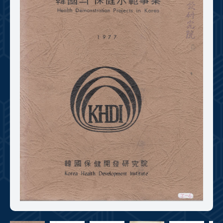
+1
성과 50선
숫자로 보는 50년
50
주년 광장
세계와 함께 한 KIHASA
VR 역사관