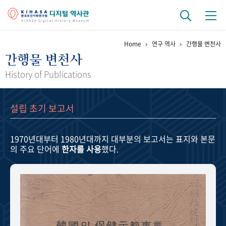
Home
연구 역사
간행물 변천사
기관 역사
간행물 변천사
걸어온 길
기관 변천사
역대 기관장
연구원 사람들
History of Publications
연구 역사
설립 초기 보고서
정책과 연구
키워드로 보는 연구 역사
연구자들
간행물 변천사
1970년대부터 1980년대까지
대부분의 보고서는 표지와 본문
의 주요 단어에
한자를 사용
했다.
기록물 아카이브
사진 아카이브
문서 기록물
행정박물
영상 기록물
+1
50
주년 기념