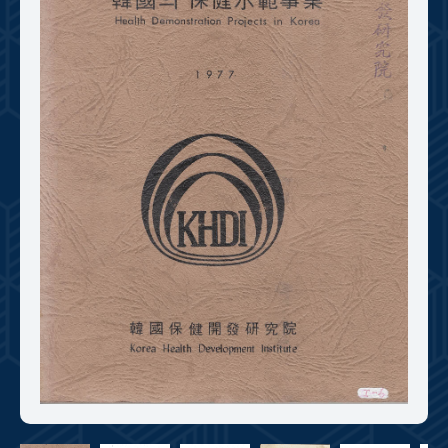
+1
성과 50선
숫자로 보는 50년
50
주년 광장
세계와 함께 한 KIHASA
VR 역사관