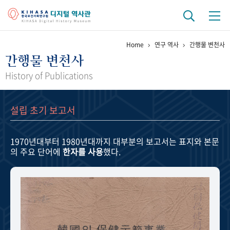
Home
연구 역사
간행물 변천사
기관 역사
간행물 변천사
걸어온 길
기관 변천사
역대 기관장
연구원 사람들
History of Publications
연구 역사
설립 초기 보고서
정책과 연구
키워드로 보는 연구 역사
연구자들
간행물 변천사
1970년대부터 1980년대까지
대부분의 보고서는 표지와 본문
의 주요 단어에
한자를 사용
했다.
기록물 아카이브
사진 아카이브
문서 기록물
행정박물
영상 기록물
+1
50
주년 기념