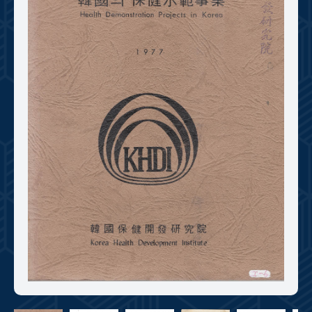
+1
성과 50선
숫자로 보는 50년
50
주년 광장
세계와 함께 한 KIHASA
VR 역사관