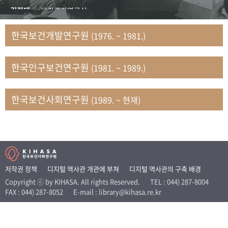
+1
성과 50선
숫자로 보는 50년
50
주년 광장
김정태
보건관리연구실
세계와 함께 한 KIHASA
김지자
연구부 사회개발담당실
한국보건개발연구원
(1976. ~ 1981.)
김태룡
조사평가부 연구과
VR 역사관
남정자
보건의료연구실 국민건강조사팀
한국인구보건연구원
(1981. ~ 1989.)
문현상
가족복지연구실 인구가족연구팀
박인화
보건정책연구실
박재빈
연구부 인구역학담당실
한국보건사회연구원
(1989. ~ 현재)
변종화
보건정책연구실 건강증진팀
서문희
복지서비스연구실
송건용
보건정책연구실
송태민
정보통계연구실 빅데이터연구센터
신희설
사업개발부 국제협력연구실
저작권 정책
디지털 역사관 개관에 부쳐
디지털 역사관의 구축 배경
이규식
의료보험연구실
Copyright ⓒ by KIHASA. All rights Reserved.
TEL : 044) 287-8004
FAX : 044) 287-8052
E-mail : library@kihasa.re.kr
이문기
훈련부
이임전
인구연구실
임종권
보건제도연구실