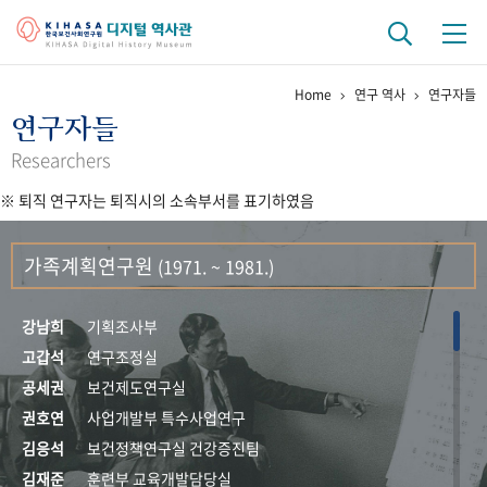
Home
연구 역사
연구자들
기관 역사
연구자들
걸어온 길
기관 변천사
역대 기관장
연구원 사람들
Researchers
※ 퇴직 연구자는 퇴직시의 소속부서를 표기하였음
연구 역사
정책과 연구
키워드로 보는 연구 역사
연구자들
가족계획연구원
(1971. ~ 1981.)
간행물 변천사
강남희
기획조사부
기록물 아카이브
고갑석
연구조정실
공세권
보건제도연구실
사진 아카이브
문서 기록물
행정박물
영상 기록물
권호연
사업개발부 특수사업연구
김응석
보건정책연구실 건강증진팀
+1
50
주년 기념
김재준
훈련부 교육개발담당실