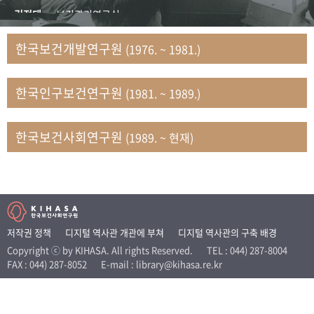
+1
성과 50선
숫자로 보는 50년
50
주년 광장
김정태
보건관리연구실
세계와 함께 한 KIHASA
김지자
연구부 사회개발담당실
한국보건개발연구원
(1976. ~ 1981.)
김태룡
조사평가부 연구과
VR 역사관
남정자
보건의료연구실 국민건강조사팀
한국인구보건연구원
(1981. ~ 1989.)
문현상
가족복지연구실 인구가족연구팀
박인화
보건정책연구실
박재빈
연구부 인구역학담당실
한국보건사회연구원
(1989. ~ 현재)
변종화
보건정책연구실 건강증진팀
서문희
복지서비스연구실
송건용
보건정책연구실
송태민
정보통계연구실 빅데이터연구센터
신희설
사업개발부 국제협력연구실
저작권 정책
디지털 역사관 개관에 부쳐
디지털 역사관의 구축 배경
이규식
의료보험연구실
Copyright ⓒ by KIHASA. All rights Reserved.
TEL : 044) 287-8004
FAX : 044) 287-8052
E-mail : library@kihasa.re.kr
이문기
훈련부
이임전
인구연구실
임종권
보건제도연구실