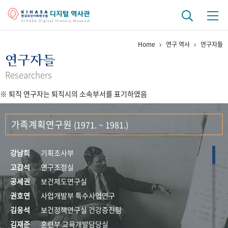
Home
연구 역사
연구자들
기관 역사
연구자들
걸어온 길
기관 변천사
역대 기관장
연구원 사람들
Researchers
※ 퇴직 연구자는 퇴직시의 소속부서를 표기하였음
연구 역사
정책과 연구
키워드로 보는 연구 역사
연구자들
가족계획연구원
(1971. ~ 1981.)
간행물 변천사
강남희
기획조사부
기록물 아카이브
고갑석
연구조정실
공세권
보건제도연구실
사진 아카이브
문서 기록물
행정박물
영상 기록물
권호연
사업개발부 특수사업연구
김응석
보건정책연구실 건강증진팀
+1
50
주년 기념
김재준
훈련부 교육개발담당실