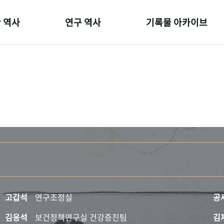
 역사
연구 역사
기록물 아카이브
온 길
정책과 연구
사진 아카이브
 변천사
키워드로 보는 연구 역사
문서 기록물
 기관장
연구자들
행정박물
 사람들
간행물 변천사
영상 기록물
고갑석
연구조정실
공
김응석
보건정책연구실 건강증진팀
김