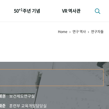
+1
50
주년 기념
VR 역사관
성과 50선
Home
연구 역사
연구자들
숫자로 보는 50년
+1
50
주년 광장
세계와 함께 한 KIHASA
세권
보건제도연구실
재준
훈련부 교육개발담당실