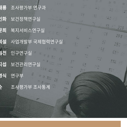
태룡
조사평가부 연구과
인화
보건정책연구실
문희
복지서비스연구실
희설
사업개발부 국제협력연구실
임전
인구연구실
지섭
보건관리연구실
경식
연구부
순
조사평가부 조사통계