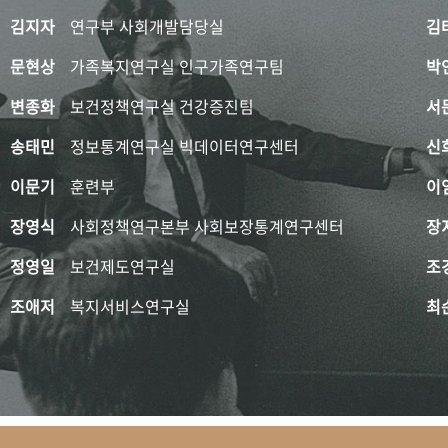
김지자
연구부 사회개발담당실
김
문현상
가족복지연구실 인구가족연구팀
박
변종화
보건정책연구실 건강증진팀
서
송태민
정보통계연구실 빅데이터연구센터
신
이문기
훈련부
이
장영식
사회정책연구본부 사회보장통계연구센터
장
정영일
보건제도연구실
조
조애저
복지서비스연구실
최