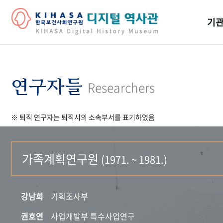
기관
걸어
기관
연구자들
Researchers
역대
※ 퇴직 연구자는 퇴직시의 소속부서를 표기하였음
연구원
가족계획연구원
(1971. ~ 1981.)
강남희
기획조사부
권호연
사업개발부 특수사업연구