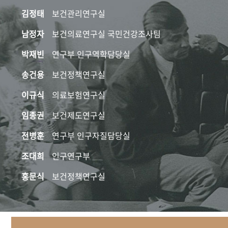
김정태
보건관리연구실
남정자
보건의료연구실 국민건강조사팀
박재빈
연구부 인구역학담당실
송건용
보건정책연구실
이규식
의료보험연구실
임종권
보건제도연구실
전병훈
연구부 인구자질담당실
조대희
인구연구부
홍문식
보건정책연구실