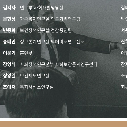
김지자
연구부 사회개발담당실
김
문현상
가족복지연구실 인구가족연구팀
박
변종화
보건정책연구실 건강증진팀
서
송태민
정보통계연구실 빅데이터연구센터
신
이문기
훈련부
이
장영식
사회정책연구본부 사회보장통계연구센터
장
정영일
보건제도연구실
조
조애저
복지서비스연구실
최