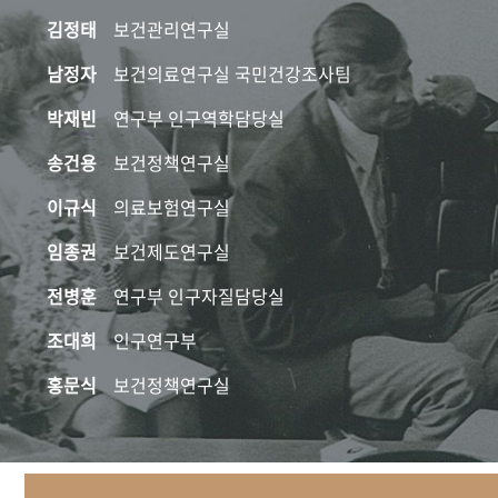
김정태
보건관리연구실
남정자
보건의료연구실 국민건강조사팀
박재빈
연구부 인구역학담당실
송건용
보건정책연구실
이규식
의료보험연구실
임종권
보건제도연구실
전병훈
연구부 인구자질담당실
조대희
인구연구부
홍문식
보건정책연구실