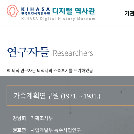
기관
걸어
기관
연구자들
Researchers
역대
※ 퇴직 연구자는 퇴직시의 소속부서를 표기하였음
연구원
가족계획연구원
(1971. ~ 1981.)
강남희
기획조사부
권호연
사업개발부 특수사업연구