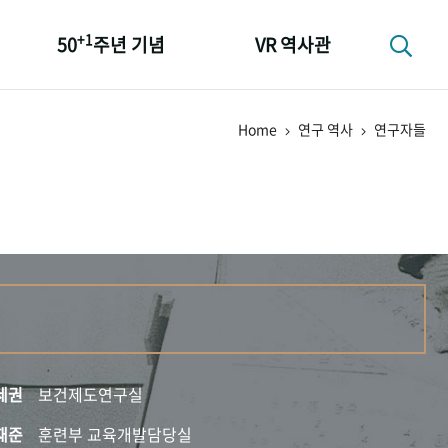
+1
50
주년 기념
VR 역사관
성과 50선
Home
연구 역사
연구자들
숫자로 보는 50년
+1
50
주년 광장
세계와 함께 한 KIHASA
세권
보건제도연구실
재준
훈련부 교육개발담당실