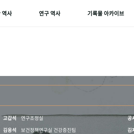
 역사
연구 역사
기록물 아카이브
온 길
정책과 연구
사진 아카이브
 변천사
키워드로 보는 연구 역사
문서 기록물
 기관장
연구자들
행정박물
 사람들
간행물 변천사
영상 기록물
고갑석
연구조정실
공
김응석
보건정책연구실 건강증진팀
김