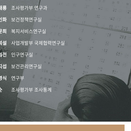
태룡
조사평가부 연구과
인화
보건정책연구실
문희
복지서비스연구실
희설
사업개발부 국제협력연구실
임전
인구연구실
지섭
보건관리연구실
경식
연구부
순
조사평가부 조사통계