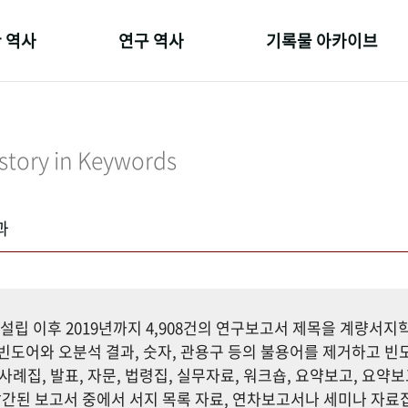
 역사
연구 역사
기록물 아카이브
온 길
정책과 연구
사진 아카이브
 변천사
키워드로 보는 연구 역사
문서 기록물
story in Keywords
 기관장
연구자들
행정박물
 사람들
간행물 변천사
영상 기록물
과
설립 이후 2019년까지 4,908건의 연구보고서 제목을 계량서
도어와 오분석 결과, 숫자, 관용구 등의 불용어를 제거하고 빈도
사례집, 발표, 자문, 법령집, 실무자료, 워크숍, 요약보고, 요약보
까지 발간된 보고서 중에서 서지 목록 자료, 연차보고서나 세미나 