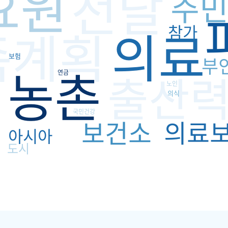
요원
전달
주
의료
족계획
참가
보험
부
농촌
출산
연금
노인
의식
국민건강
원
보건소
의료
아시아
도시