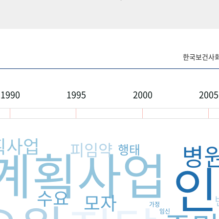
한국보건사회연
1990
1995
2000
2005
획사업
계획사업
피임약
병
행태
인
수요
모자
가정
임신