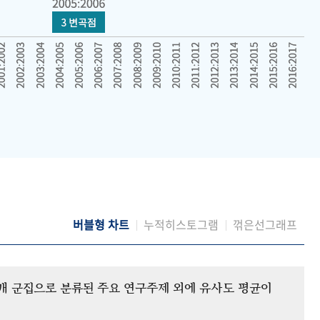
버블형 차트
누적히스토그램
꺾은선그래프
12개 군집으로 분류된 주요 연구주제 외에 유사도 평균이