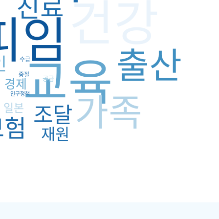
건강
민
진료
피임
출산
교육
인
수급
력
중절
공급
경제
가족
인구정책
조달
일본
보험
재원