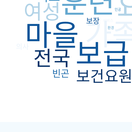
훈련
여성
인공
가
마을
보장
서비스
환경
보급
의사
전국
보건요
빈곤