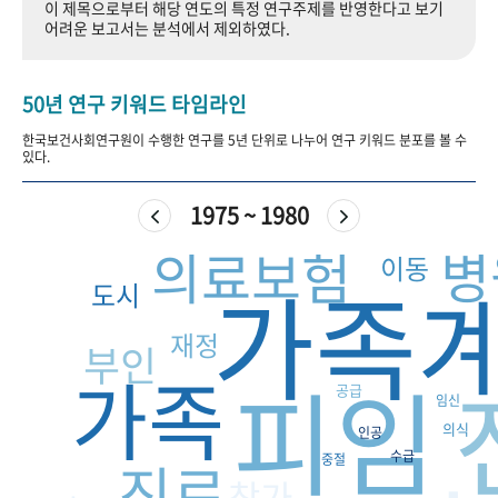
이 제목으로부터 해당 연도의 특정 연구주제를 반영한다고 보기
+1
성과 50선
숫자로 보는 50년
50
주년 광장
어려운 보고서는 분석에서 제외하였다.
세계와 함께 한 KIHASA
50년 연구 키워드 타임라인
VR 역사관
한국보건사회연구원이 수행한 연구를 5년 단위로 나누어 연구 키워드 분포를 볼 수
있다.
1975 ~ 1980
병
의료보험
이동
가족
도시
재정
부인
가족
피임
공급
임신
의식
인공
수급
진료
중절
참가