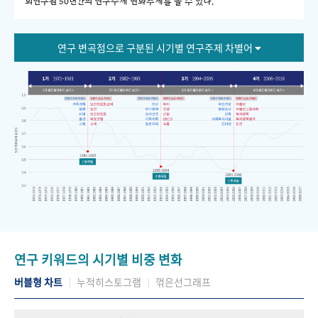
회연구원 50년간의 연구주제 변화추세를 볼 수 있다."
연구 변곡점으로 구분된 시기별 연구주제 차별어
연구 키워드의 시기별 비중 변화
버블형 차트
누적히스토그램
꺾은선그래프