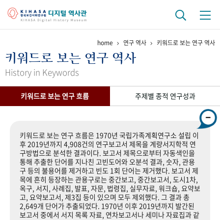
home
연구 역사
키워드로 보는 연구 역사
기관 역사
키워드로 보는 연구 역사
걸어온 길
기관 변천사
역대 기관장
연구원 사람들
History in Keywords
연구 역사
키워드로 보는 연구 흐름
주제별 종적 연구성과
정책과 연구
키워드로 보는 연구 역사
연구자들
간행물 변천사
키워드로 보는 연구 흐름은 1970년 국립가족계획연구소 설립 이
후 2019년까지 4,908건의 연구보고서 제목을 계량서지학적 연
구방법으로 분석한 결과이다. 보고서 제목으로부터 자동색인을
기록물 아카이브
통해 추출한 단어를 지나친 고빈도어와 오분석 결과, 숫자, 관용
구 등의 불용어를 제거하고 빈도 1회 단어는 제거했다. 보고서 제
사진 아카이브
문서 기록물
행정박물
영상 기록물
목에 흔히 등장하는 관용구로는 중간보고, 중간보고서, 도시1차,
옥구, 서지, 사례집, 발표, 자문, 법령집, 실무자료, 워크숍, 요약보
고, 요약보고서, 제3집 등이 있으며 모두 제외했다. 그 결과 총
2,649개 단어가 추출되었다. 1970년 이후 2019년까지 발간된
+1
50
주년 기념
보고서 중에서 서지 목록 자료, 연차보고서나 세미나 자료집과 같