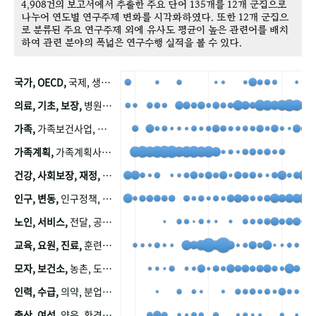
4,908건의 보고서에서 추출한 주요 단어 135개를 12개 군집으로
나누어 연도별 연구주제 변화를 시각화하였다. 또한 12개 군집으
로 분류된 주요 연구주제 외에 유사도 평균이 높은 관련어를 배치
하여 관련 분야의 폭넓은 연구수행 실적을 볼 수 있다.
국가, OECD,
국제, 생산, 아시아, 태평양, 태평양지역, 참가
의료, 기초, 보장,
병원, 가정, 연금, 연계, 공적, 일본, 생활, 국민기초생활보장제도, 국민연금, 기금, 저소득층, 근로, 자활, 급여, 환자, 의료비, 모니터링, 한국복지패널, 소득, 지표, 빈곤, 노후, 장애인
가족,
가족보건사업, 산업, 친화, 전국, 출산력
가족계획,
가족계획사업, 가족계획사업평가, 한국가족계획사업, 피임, 보급, 부인, 자궁, 피임약
건강, 사회보장, 재정,
보험, 건강보험, 국민건강증진, 건강영향평가, 경제, 지출, 성장, 협동, 영양, 국민건강, 하국인, 영양조사, 사회보장제도, 행태, 의식
인구, 변동,
인구정책, 저출산, 고령사회, 고령화, 이동, 남북한, 지방자치단체, 컨설팅, 복지정책평가, 집, 사회개발
노인, 서비스,
전달, 공공, 보육, 수요, 공급, 사회서비스, 데이터, 보호, 요양, 아동, 예방, 청소년, 효율, 자원
교육, 요원, 진료,
훈련, 보건요원, 마을, 마을건강사업, 보조원, 진료원, 보건진료원, 보건진료원교재
모자, 보건소,
농촌, 도시, 금연, 농촌지역, 모자보건사업
인력, 수급,
의약, 분업, 식품, 의약품, 의사, 안전
출산, 여성,
양육, 환경, 임신, 인공, 중절