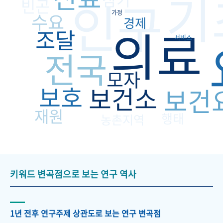
기
인구
빈곤
가정
수요
경제
의료
조달
서비스
전국
모자
보호
보건소
보건
재원
행태
농촌지역
키워드 변곡점으로 보는 연구 역사
1년 전후 연구주제 상관도로 보는 연구 변곡점