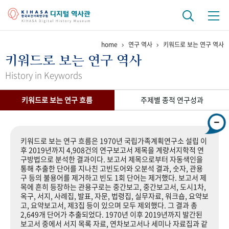
home
연구 역사
키워드로 보는 연구 역사
기관 역사
키워드로 보는 연구 역사
걸어온 길
기관 변천사
역대 기관장
연구원 사람들
History in Keywords
연구 역사
키워드로 보는 연구 흐름
주제별 종적 연구성과
정책과 연구
키워드로 보는 연구 역사
연구자들
간행물 변천사
키워드로 보는 연구 흐름은 1970년 국립가족계획연구소 설립 이
후 2019년까지 4,908건의 연구보고서 제목을 계량서지학적 연
구방법으로 분석한 결과이다. 보고서 제목으로부터 자동색인을
기록물 아카이브
통해 추출한 단어를 지나친 고빈도어와 오분석 결과, 숫자, 관용
구 등의 불용어를 제거하고 빈도 1회 단어는 제거했다. 보고서 제
사진 아카이브
문서 기록물
행정박물
영상 기록물
목에 흔히 등장하는 관용구로는 중간보고, 중간보고서, 도시1차,
옥구, 서지, 사례집, 발표, 자문, 법령집, 실무자료, 워크숍, 요약보
고, 요약보고서, 제3집 등이 있으며 모두 제외했다. 그 결과 총
2,649개 단어가 추출되었다. 1970년 이후 2019년까지 발간된
+1
50
주년 기념
보고서 중에서 서지 목록 자료, 연차보고서나 세미나 자료집과 같