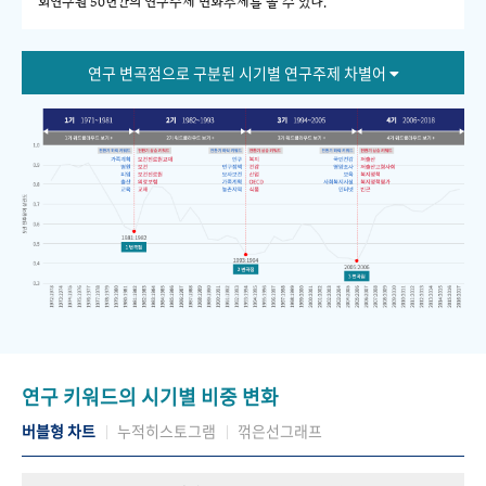
회연구원 50년간의 연구주제 변화추세를 볼 수 있다."
연구 변곡점으로 구분된 시기별 연구주제 차별어
연구 키워드의 시기별 비중 변화
버블형 차트
누적히스토그램
꺾은선그래프