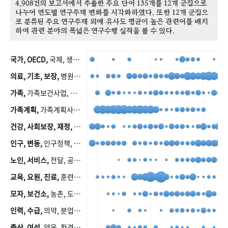
4,908건의 보고서에서 추출한 주요 단어 135개를 12개 군집으로
나누어 연도별 연구주제 변화를 시각화하였다. 또한 12개 군집으
로 분류된 주요 연구주제 외에 유사도 평균이 높은 관련어를 배치
하여 관련 분야의 폭넓은 연구수행 실적을 볼 수 있다.
국가, OECD,
국제, 생산, 아시아, 태평양, 태평양지역, 참가
의료, 기초, 보장,
병원, 가정, 연금, 연계, 공적, 일본, 생활, 국민기초생활보장제도, 국민연금, 기금, 저소득층, 근로, 자활, 급여, 환자, 의료비, 모니터링, 한국복지패널, 소득, 지표, 빈곤, 노후, 장애인
가족,
가족보건사업, 산업, 친화, 전국, 출산력
가족계획,
가족계획사업, 가족계획사업평가, 한국가족계획사업, 피임, 보급, 부인, 자궁, 피임약
건강, 사회보장, 재정,
보험, 건강보험, 국민건강증진, 건강영향평가, 경제, 지출, 성장, 협동, 영양, 국민건강, 하국인, 영양조사, 사회보장제도, 행태, 의식
인구, 변동,
인구정책, 저출산, 고령사회, 고령화, 이동, 남북한, 지방자치단체, 컨설팅, 복지정책평가, 집, 사회개발
노인, 서비스,
전달, 공공, 보육, 수요, 공급, 사회서비스, 데이터, 보호, 요양, 아동, 예방, 청소년, 효율, 자원
교육, 요원, 진료,
훈련, 보건요원, 마을, 마을건강사업, 보조원, 진료원, 보건진료원, 보건진료원교재
모자, 보건소,
농촌, 도시, 금연, 농촌지역, 모자보건사업
인력, 수급,
의약, 분업, 식품, 의약품, 의사, 안전
출산, 여성,
양육, 환경, 임신, 인공, 중절