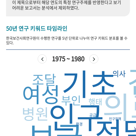
이 제목으로부터 해당 연도의 특정 연구주제를 반영한다고 보기
+1
성과 50선
숫자로 보는 50년
50
주년 광장
어려운 보고서는 분석에서 제외하였다.
세계와 함께 한 KIHASA
50년 연구 키워드 타임라인
VR 역사관
한국보건사회연구원이 수행한 연구를 5년 단위로 나누어 연구 키워드 분포를 볼 수
있다.
1975 ~ 1980
기초
의사
조달
여성
의
부인
인구
행태
병원
전
공급
인구정책
환경