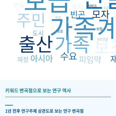
보급
변동
경제
서비스
수급
모자
주민
가족
빈곤
연금
인공
보험
도시
중절
출산
가족
보
국민건강
수요
아시아
피임약
재정
키워드 변곡점으로 보는 연구 역사
1년 전후 연구주제 상관도로 보는 연구 변곡점