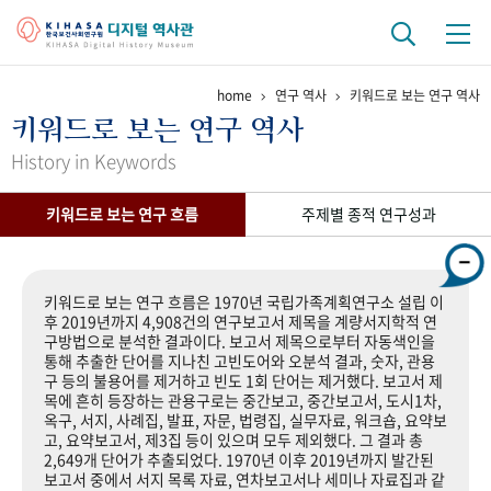
home
연구 역사
키워드로 보는 연구 역사
기관 역사
키워드로 보는 연구 역사
걸어온 길
기관 변천사
역대 기관장
연구원 사람들
History in Keywords
연구 역사
키워드로 보는 연구 흐름
주제별 종적 연구성과
정책과 연구
키워드로 보는 연구 역사
연구자들
간행물 변천사
키워드로 보는 연구 흐름은 1970년 국립가족계획연구소 설립 이
후 2019년까지 4,908건의 연구보고서 제목을 계량서지학적 연
구방법으로 분석한 결과이다. 보고서 제목으로부터 자동색인을
기록물 아카이브
통해 추출한 단어를 지나친 고빈도어와 오분석 결과, 숫자, 관용
구 등의 불용어를 제거하고 빈도 1회 단어는 제거했다. 보고서 제
사진 아카이브
문서 기록물
행정박물
영상 기록물
목에 흔히 등장하는 관용구로는 중간보고, 중간보고서, 도시1차,
옥구, 서지, 사례집, 발표, 자문, 법령집, 실무자료, 워크숍, 요약보
고, 요약보고서, 제3집 등이 있으며 모두 제외했다. 그 결과 총
2,649개 단어가 추출되었다. 1970년 이후 2019년까지 발간된
+1
50
주년 기념
보고서 중에서 서지 목록 자료, 연차보고서나 세미나 자료집과 같