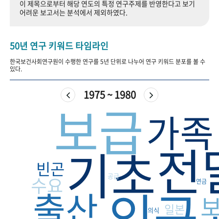
이 제목으로부터 해당 연도의 특정 연구주제를 반영한다고 보기
+1
성과 50선
숫자로 보는 50년
50
주년 광장
어려운 보고서는 분석에서 제외하였다.
세계와 함께 한 KIHASA
50년 연구 키워드 타임라인
VR 역사관
한국보건사회연구원이 수행한 연구를 5년 단위로 나누어 연구 키워드 분포를 볼 수
있다.
1975 ~ 1980
보급
가족
전
기초
빈곤
공급
수요
연금
인구
출산
일본
의식