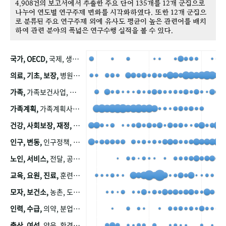
4,908건의 보고서에서 추출한 주요 단어 135개를 12개 군집으로
나누어 연도별 연구주제 변화를 시각화하였다. 또한 12개 군집으
로 분류된 주요 연구주제 외에 유사도 평균이 높은 관련어를 배치
하여 관련 분야의 폭넓은 연구수행 실적을 볼 수 있다.
국가, OECD,
국제, 생산, 아시아, 태평양, 태평양지역, 참가
의료, 기초, 보장,
병원, 가정, 연금, 연계, 공적, 일본, 생활, 국민기초생활보장제도, 국민연금, 기금, 저소득층, 근로, 자활, 급여, 환자, 의료비, 모니터링, 한국복지패널, 소득, 지표, 빈곤, 노후, 장애인
가족,
가족보건사업, 산업, 친화, 전국, 출산력
가족계획,
가족계획사업, 가족계획사업평가, 한국가족계획사업, 피임, 보급, 부인, 자궁, 피임약
건강, 사회보장, 재정,
보험, 건강보험, 국민건강증진, 건강영향평가, 경제, 지출, 성장, 협동, 영양, 국민건강, 하국인, 영양조사, 사회보장제도, 행태, 의식
인구, 변동,
인구정책, 저출산, 고령사회, 고령화, 이동, 남북한, 지방자치단체, 컨설팅, 복지정책평가, 집, 사회개발
노인, 서비스,
전달, 공공, 보육, 수요, 공급, 사회서비스, 데이터, 보호, 요양, 아동, 예방, 청소년, 효율, 자원
교육, 요원, 진료,
훈련, 보건요원, 마을, 마을건강사업, 보조원, 진료원, 보건진료원, 보건진료원교재
모자, 보건소,
농촌, 도시, 금연, 농촌지역, 모자보건사업
인력, 수급,
의약, 분업, 식품, 의약품, 의사, 안전
출산, 여성,
양육, 환경, 임신, 인공, 중절