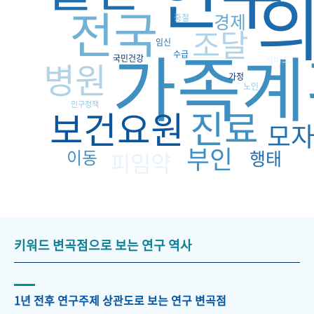
전국
경제
중절
조달
가족계
임신
수급
국민건강
서비스
병원
가정
노인
인구정책
진료
보건요원
모
부인
이동
행태
피임약
키워드 변곡점으로 보는 연구 역사
1년 전후 연구주제 상관도로 보는 연구 변곡점