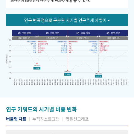
회연구원 50년간의 연구주제 변화추세를 볼 수 있다."
연구 변곡점으로 구분된 시기별 연구주제 차별어
연구 키워드의 시기별 비중 변화
버블형 차트
누적히스토그램
꺾은선그래프