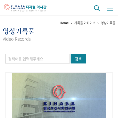
Home
기록물 아카이브
영상기록물
기관 역사
영상기록물
걸어온 길
기관 변천사
역대 기관장
연구원 사람들
Video Records
연구 역사
검색
정책과 연구
키워드로 보는 연구 역사
연구자들
간행물 변천사
기록물 아카이브
사진 아카이브
문서 기록물
행정박물
영상 기록물
+1
50
주년 기념