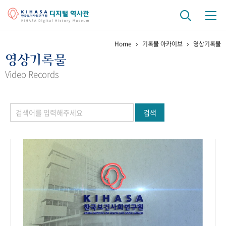
Home
기록물 아카이브
영상기록물
기관 역사
영상기록물
걸어온 길
기관 변천사
역대 기관장
연구원 사람들
Video Records
연구 역사
검색
정책과 연구
키워드로 보는 연구 역사
연구자들
간행물 변천사
기록물 아카이브
사진 아카이브
문서 기록물
행정박물
영상 기록물
+1
50
주년 기념