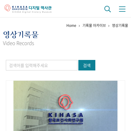
Home
기록물 아카이브
영상기록물
기관 역사
영상기록물
걸어온 길
기관 변천사
역대 기관장
연구원 사람들
Video Records
연구 역사
검색
정책과 연구
키워드로 보는 연구 역사
연구자들
간행물 변천사
기록물 아카이브
사진 아카이브
문서 기록물
행정박물
영상 기록물
+1
50
주년 기념