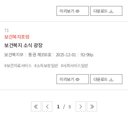
미리보기
다운로드
71
보건복지포럼
보건복지 소식 광장
보건복지부
통권 제350호
2025-12-01
92-99p
#보건의료서비스
#소득보장일반
#사회서비스일반
미리보기
다운로드
1
8
첫
이
다
끝
페
전
음
페
이
페
페
이
지
이
이
지