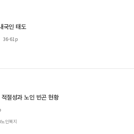
내국인 태도
36-61p
 적절성과 노인 빈곤 현황
p
#노인복지