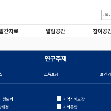
발간자료
알림공간
참여공
연구주제
스
소득보장
보건의
지 정보화
지역사회보장
장재정
사회통합