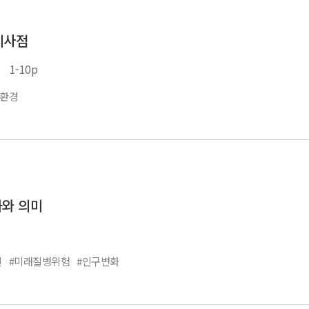
시사점
1-10p
적환경
과와 의미
진
#미래질병위험
#인구변화