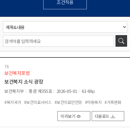
조건적용
76
보건복지포럼
보건복지 소식 광장
보건복지부
통권 제355호
2026-05-01
61-69p
#복지국가
#보건의료서비스
#보건의료안전망
#아동복지
#가족변화
미리보기
다운로드