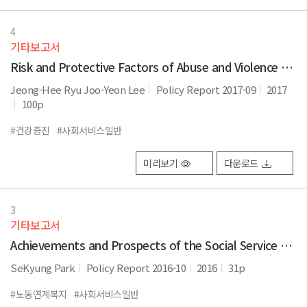
4
기타보고서
Risk and Protective Factors of Abuse and Violence Across the Lifespan and Policy Responses
Jeong-Hee Ryu Joo-Yeon Lee
Policy Report 2017-09
2017
100p
#건강증진
#사회서비스일반
미리보기
다운로드
3
기타보고서
Achievements and Prospects of the Social Service Electronic Voucher Program in Korea - The Case of the Community Service Investment Project
SeKyung Park
Policy Report 2016-10
2016
31p
#노동연계복지
#사회서비스일반