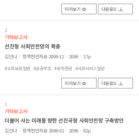
미리보기
다운로드
2
기타보고서
선진형 사회안전망의 확충
김안나
정책현안자료 2006-11
2006
27p
#소득보장일반
#공공부조
#공적연금
#사회서비스일반
미리보기
다운로드
1
기타보고서
더불어 사는 미래를 향한 선진국형 사회안전망 구축방안
김안나
정책현안자료 2006-01
2006
82p