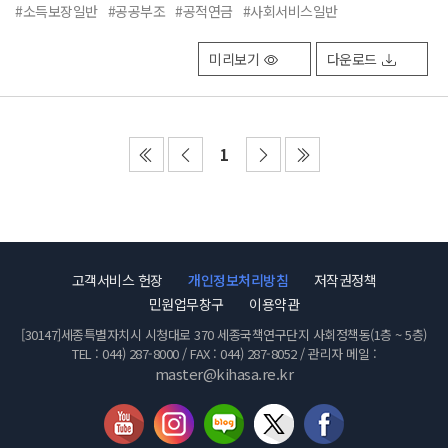
#소득보장일반
#공공부조
#공적연금
#사회서비스일반
미리보기
다운로드
1
첫
이
다
끝
페
전
음
페
이
페
페
이
지
이
이
지
로
지
지
로
이
로
로
이
고객서비스 헌장
개인정보처리방침
저작권정책
동
이
이
동
민원업무창구
이용약관
동
동
[30147]세종특별자치시 시청대로 370 세종국책연구단지 사회정책동(1층 ~ 5층)
TEL : 044) 287-8000 / FAX : 044) 287-8052 / 관리자 메일 :
master@kihasa.re.kr