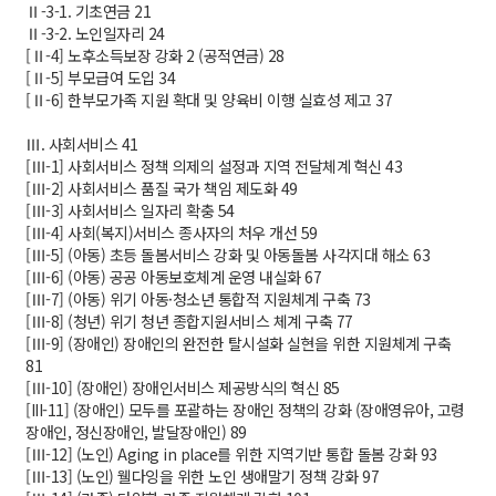
Ⅱ-3-1. 기초연금 21
Ⅱ-3-2. 노인일자리 24
[Ⅱ-4] 노후소득보장 강화 2 (공적연금) 28
[Ⅱ-5] 부모급여 도입 34
[Ⅱ-6] 한부모가족 지원 확대 및 양육비 이행 실효성 제고 37
Ⅲ. 사회서비스 41
[Ⅲ-1] 사회서비스 정책 의제의 설정과 지역 전달체계 혁신 43
[Ⅲ-2] 사회서비스 품질 국가 책임 제도화 49
[Ⅲ-3] 사회서비스 일자리 확충 54
[Ⅲ-4] 사회(복지)서비스 종사자의 처우 개선 59
[Ⅲ-5] (아동) 초등 돌봄서비스 강화 및 아동돌봄 사각지대 해소 63
[Ⅲ-6] (아동) 공공 아동보호체계 운영 내실화 67
[Ⅲ-7] (아동) 위기 아동·청소년 통합적 지원체계 구축 73
[Ⅲ-8] (청년) 위기 청년 종합지원서비스 체계 구축 77
[Ⅲ-9] (장애인) 장애인의 완전한 탈시설화 실현을 위한 지원체계 구축
81
[Ⅲ-10] (장애인) 장애인서비스 제공방식의 혁신 85
[III-11] (장애인) 모두를 포괄하는 장애인 정책의 강화 (장애영유아, 고령
장애인, 정신장애인, 발달장애인) 89
[Ⅲ-12] (노인) Aging in place를 위한 지역기반 통합 돌봄 강화 93
[Ⅲ-13] (노인) 웰다잉을 위한 노인 생애말기 정책 강화 97