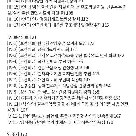
[Ⅲ-14] (가족) 다양한 가족 지원체계 강화 101
[Ⅲ-15] (인구) 임신 출산 건강 지원 확대 (산후조리원 지원, 난임부부 지
원, 임신·출산 관련 치료비 지원 등) 108
[Ⅲ-16] (인구) 일가정양립제도 보편성 강화 112
[Ⅲ-17] (인구) 인구변화에 대응한 구조개혁 및 정책추진 116
Ⅳ. 보건의료 121
[Ⅳ-1] (보건의료) 한국형 상병수당 설계와 도입 123
[Ⅳ-2] (보건의료) 공공의료체계 강화 127
[Ⅳ-3] (보건의료) 지역 의료격차 해소를 위한 필수의료 인력 확보 132
[Ⅳ-4] (보건의료) 국민 간병비 부담 해소 136
[Ⅳ-5] (보건의료) 건강보험 재정 건정성 제고 140
[Ⅳ-6] (보건의료) 일차의료 기반 디지털 전환 추진 143
[Ⅳ-7] (보건의료) 개인 의료비 부담의 적정화 147
[Ⅳ-8] (건강증진) 생애 전주기적 예방중심 건강관리 강화 154
[Ⅳ-9] (정신건강) 전 국민 정신건강 지원체계 강화 158
[Ⅳ-10] (기후위기) 기후위기 건강적응을 위한 사회안전망 확충 163
[Ⅳ-11] (식·의약) 필수의약품 공공생산체계 구축 및 식·의약품 사용 안전
성 강화 167
Ⅳ-11-1. (의약품) 고가 항암제, 중증·희귀질환 신약의 신속등재 167
Ⅳ-11-2. (식품) 안전한 먹거리 제공 및 미래 식품산업 육성 170
V. 주거 173